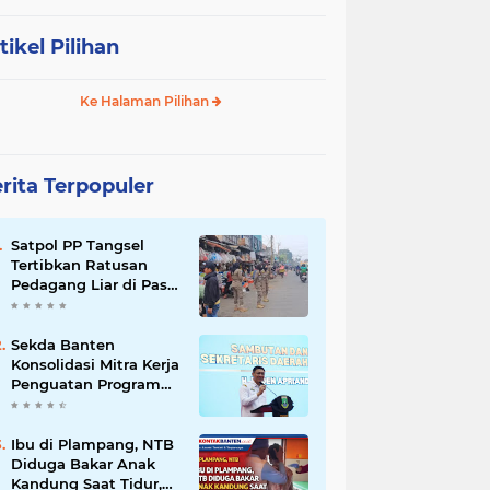
tikel Pilihan
Ke Halaman Pilihan
rita Terpopuler
Satpol PP Tangsel
Tertibkan Ratusan
Pedagang Liar di Pasar
Serpong, Ganggu Lalu
Lintas
Sekda Banten
Konsolidasi Mitra Kerja
Penguatan Program
Prioritas MBG
Ibu di Plampang, NTB
Diduga Bakar Anak
Kandung Saat Tidur,