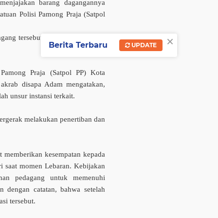
li menjajakan barang dagangannya
atuan Polisi Pamong Praja (Satpol
×
dagang tersebut dinilai mengganggu
Berita Terbaru
UPDATE
i Pamong Praja (Satpol PP) Kota
 akrab disapa Adam mengatakan,
h unsur instansi terkait.
bergerak melakukan penertiban dan
at memberikan kesempatan kepada
ri saat momen Lebaran. Kebijakan
honan pedagang untuk memenuhi
n dengan catatan, bahwa setelah
asi tersebut.