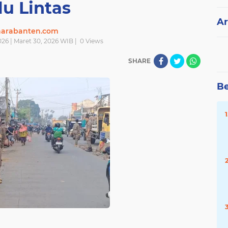
lu Lintas
Ar
narabanten.com
026 | Maret 30, 2026 WIB |
0
Views
SHARE
Be