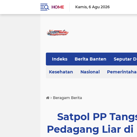
HOME
Kamis
6 Agu 2026
Indeks
Berita Banten
Seputar D
Kesehatan
KOTA TANGERANG
Nasional
Regional Bant
Pemerintah
›
Beragam Berita
Satpol PP Tang
Pedagang Liar di