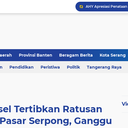
aerah
Provinsi Banten
Beragam Berita
Kota Serang
en
an
Pendidikan
Berita Daerah
Peristiwa
Kriminal
Politik
Tangerang Raya
Vi
sel Tertibkan Ratusan
 Pasar Serpong, Ganggu