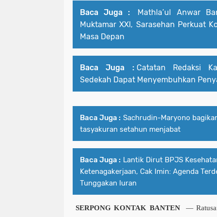
Baca Juga :
Mathla’ul Anwar Ba
Muktamar XXI, Sarasehan Perkuat Ko
Masa Depan
Baca Juga :
Catatan Redaksi K
Sedekah Dapat Menyembuhkan Penya
Baca Juga :
Sachrudin-Maryono bagika
tasyakuran setahun menjabat
Baca Juga :
Lantik Dirut BPJS Kesehata
Ketenagakerjaan, Cak Imin: Agenda Ter
Tunggakan Iuran
SERPONG KONTAK BANTEN
— Ratusan