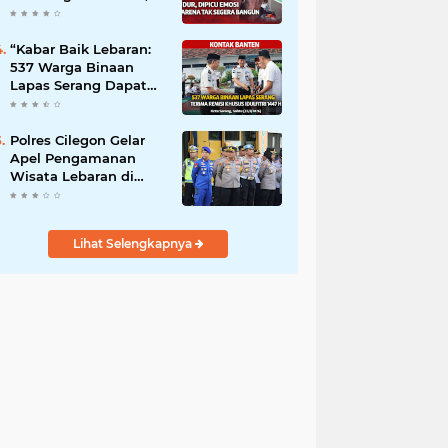
Dipicu Emosi karena
Tak Segera Bangun
“Kabar Baik Lebaran:
537 Warga Binaan
Lapas Serang Dapat
Remisi Idulfitri”
Polres Cilegon Gelar
Apel Pengamanan
Wisata Lebaran di
Anyer-Cinangka
Lihat Selengkapnya