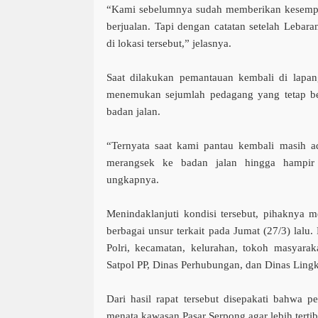
“Kami sebelumnya sudah memberikan kesempat
berjualan. Tapi dengan catatan setelah Lebaran
di lokasi tersebut,” jelasnya.
Saat dilakukan pemantauan kembali di lapan
menemukan sejumlah pedagang yang tetap b
badan jalan.
“Ternyata saat kami pantau kembali masih a
merangsek ke badan jalan hingga hampir 
ungkapnya.
Menindaklanjuti kondisi tersebut, pihaknya m
berbagai unsur terkait pada Jumat (27/3) lalu.
Polri, kecamatan, kelurahan, tokoh masyaraka
Satpol PP, Dinas Perhubungan, dan Dinas Ling
Dari hasil rapat tersebut disepakati bahwa p
menata kawasan Pasar Serpong agar lebih tertib