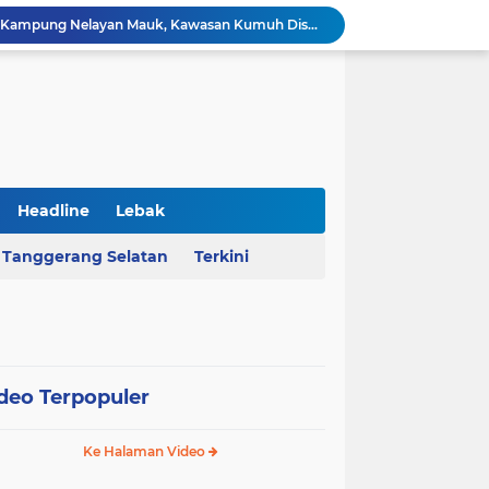
AHY Apresiasi Penataan Kampung Nelayan Mauk, Kawasan Kumuh Disulap Jadi Asri
Rekrutmen Koperasi Merah Putih Dibuka, 35.476 Lowongan Manajer Desa dan Nelayan
Harga Pangan Nasional Naik, Cabai Tembus Rp101 Ribu dan Telur Ikut Melonjak
Sekda Serang Dorong Penempatan ASN Berbasis Kinerja Lewat Sistem Manajemen Talenta
MA Menangkan Pemprov Banten, Status Lahan Situ Ranca Gede Resmi Aset Daerah
Polda Banten Bongkar Praktik Pengoplosan LPG di Lebak, Tiga Pelaku Diciduk
Kejati Banten Geledah Kantor PT ABM, Usut Dugaan Korupsi Program Banten Berkurban 2023
BPKAD Provinsi Banten Raih Penghargaan Produsen Data Terbaik III pada Forum Satu Data Indonesia 2026
Headline
Lebak
Al Nassr Kunci Puncak Klasemen Liga Arab Saudi Usai Tundukkan Al Ettifaq 1-0
Tanggerang Selatan
Terkini
Ketua Ombudsman RI Hery Susanto Diamankan Kejagung Terkait Kasus Tambang
deo Terpopuler
Ke Halaman Video