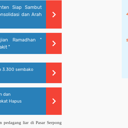
nten Siap Sambut
nsolidasi dan Arah
ajian Ramadhan "
kit "
n 3.300 sembako
n dan
dekat Hapus
 pedagang liar di Pasar Serpong