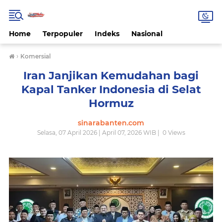
Home
Terpopuler
Indeks
Nasional
›
Komersial
Iran Janjikan Kemudahan bagi
Kapal Tanker Indonesia di Selat
Hormuz
sinarabanten.com
Selasa, 07 April 2026 | April 07, 2026 WIB |
0
Views