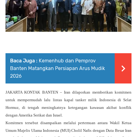
Baca Juga :
Kemenhub dan Pemprov
Banten Matangkan Persiapan Arus Mudik
2026
JAKARTA
KONTAK BANTEN –
Iran
dilaporkan memberikan komitmen
untuk mempermudah lalu lintas kapal tanker milik
Indonesia
di
Selat
Hormuz
, di tengah meningkatnya ketegangan kawasan akibat konflik
dengan
Amerika Serikat
dan
Israel
.
Komitmen tersebut disampaikan melalui pertemuan antara Wakil Ketua
Umum
Majelis Ulama Indonesia
(MUI)
Cholil Nafis
dengan Duta Besar Iran