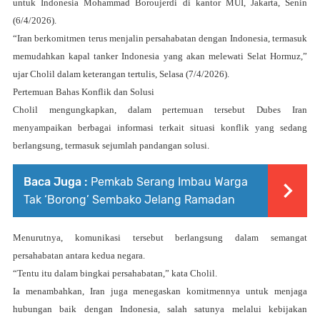
untuk Indonesia
Mohammad Boroujerdi
di kantor MUI, Jakarta, Senin
(6/4/2026).
“Iran berkomitmen terus menjalin persahabatan dengan Indonesia, termasuk
memudahkan kapal tanker Indonesia yang akan melewati Selat Hormuz,”
ujar Cholil dalam keterangan tertulis, Selasa (7/4/2026).
Pertemuan Bahas Konflik dan Solusi
Cholil mengungkapkan, dalam pertemuan tersebut Dubes Iran
menyampaikan berbagai informasi terkait situasi konflik yang sedang
berlangsung, termasuk sejumlah pandangan solusi.
Baca Juga :
Pemkab Serang Imbau Warga
Tak ‘Borong’ Sembako Jelang Ramadan
Menurutnya, komunikasi tersebut berlangsung dalam semangat
persahabatan antara kedua negara.
“Tentu itu dalam bingkai persahabatan,” kata Cholil.
Ia menambahkan, Iran juga menegaskan komitmennya untuk menjaga
hubungan baik dengan Indonesia, salah satunya melalui kebijakan