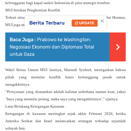
kelonggaran bagi kapal tanker Indonesia di jalur strategis tersebut.
MUI Serukan Penghentian Konflik
×
Terkait situasi konflik yang melatarbelakangi pembatasan di Selat Hormuz,
Berita Terbaru
UPDATE
MUI juga menyampaikan sikap tegas.
Baca Juga :
Prabowo ke Washington:
Negosiasi Ekonomi dan Diplomasi Total
untuk Gaza
Wakil Ketua Umum MUI lainnya,
Marsudi Syuhud
, menegaskan bahwa
pihak yang memulai konflik harus bertanggung jawab untuk
mengakhirinya.
“Pernyataan yang disarankan adalah kalimat sederhana namun kuat, yakni
‘Saya yang memulai perang, maka saya yang mengakhirinya’,” ujarnya.
Latar Belakang Ketegangan Kawasan
Ketegangan di kawasan meningkat sejak akhir Februari 2026, ketika
Amerika Serikat dan Israel melancarkan serangan terhadap sejumlah
wilayah Iran.