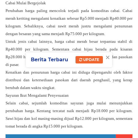
Cabai Mulai Bergejolak
Perubahan harga paling mencolok terjadi pada komoditas cabai. Cabai
merah keriting mengalami kenaikan sebesar Rp5.000 menjadi Rp40.000 per
kilogram. Sebaliknya, cabai rawit merah justru mengalami penurunan
dengan besaran yang sama menjadi Rp75.000 per kilogram.
Untuk jenis cabai lainnya, harga cabai merah besar terpantau stabil di
Rp40.000 per kilogram. Sementara cabai hijau berada pada kisaran
×
Rp28.000 hingga Rp29.000 per kilogram, tergantung kualitas dan pasokan
Berita Terbaru
UPDATE
di pasar.
Kenaikan dan penurunan harga cabai ini diduga dipengaruhi oleh faktor
distribusi dan ketersediaan pasokan dari daerah penghasil, yang kerap
berubah dalam waktu singkat.
Sayuran Ikut Mengalami Penyesuaian
Selain cabai, sejumlah komoditas sayuran juga mulai menunjukkan
perubahan harga. Kentang tercatat naik menjadi Rp18.000 per kilogram.
Sawi hijau dan kol masing-masing dijual Rp12.000 per kilogram, sementara
tomat berada di angka Rp15.000 per kilogram.