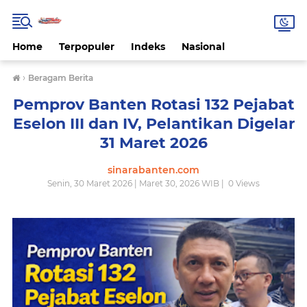
Home
Terpopuler
Indeks
Nasional
›
Beragam Berita
Pemprov Banten Rotasi 132 Pejabat
Eselon III dan IV, Pelantikan Digelar
31 Maret 2026
sinarabanten.com
Senin, 30 Maret 2026 | Maret 30, 2026 WIB |
0
Views