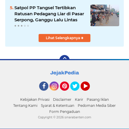
Satpol PP Tangsel Tertibkan
Ratusan Pedagang Liar di Pasar
Serpong, Ganggu Lalu Lintas
Lihat Selengkapnya
Facebook
Instagram
Pinterest
Twitter
YouTube
Kebijakan Privasi
Disclaimer
Karir
Pasang Iklan
Tentang Kami
Syarat & Ketentuan
Pedoman Media Siber
Form Pengaduan
Copyright ©
2026 sinarabanten.com