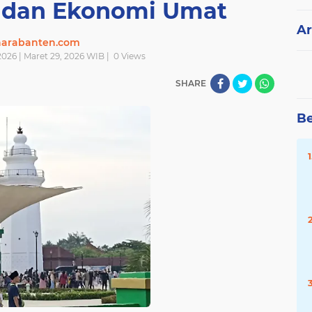
i dan Ekonomi Umat
Ar
narabanten.com
026 | Maret 29, 2026 WIB |
0
Views
SHARE
Be