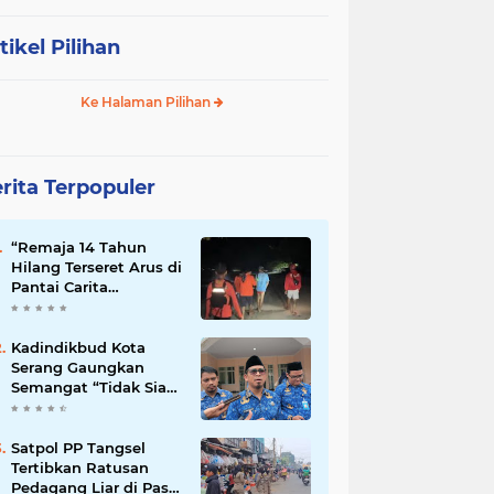
tikel Pilihan
Ke Halaman Pilihan
rita Terpopuler
“Remaja 14 Tahun
Hilang Terseret Arus di
Pantai Carita
Pandeglang”
Kadindikbud Kota
Serang Gaungkan
Semangat “Tidak Siap
untuk Diam”, Dorong
Layanan Lebih
Responsif
Satpol PP Tangsel
Tertibkan Ratusan
Pedagang Liar di Pasar