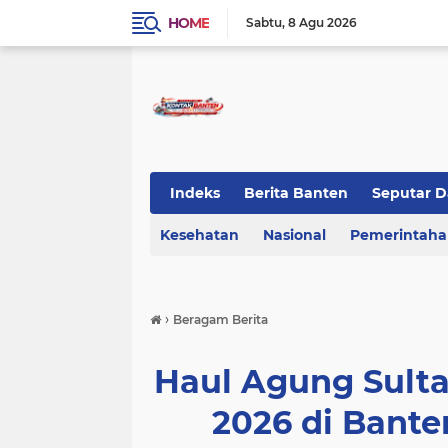
HOME
Sabtu
8 Agu 2026
Indeks
Berita Banten
Seputar D
Kesehatan
KOTA TANGERANG
Nasional
Regional Bant
Pemerintah
›
Beragam Berita
Haul Agung Sult
2026 di Bant