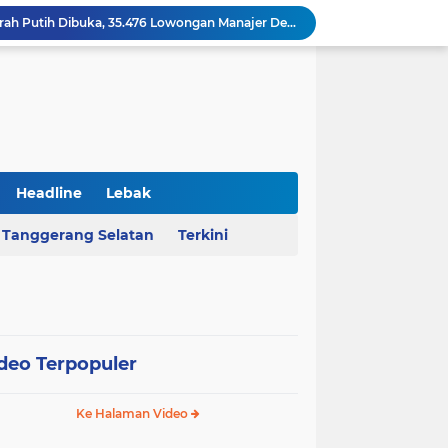
Rekrutmen Koperasi Merah Putih Dibuka, 35.476 Lowongan Manajer Desa dan Nelayan
Harga Pangan Nasional Naik, Cabai Tembus Rp101 Ribu dan Telur Ikut Melonjak
Sekda Serang Dorong Penempatan ASN Berbasis Kinerja Lewat Sistem Manajemen Talenta
MA Menangkan Pemprov Banten, Status Lahan Situ Ranca Gede Resmi Aset Daerah
Polda Banten Bongkar Praktik Pengoplosan LPG di Lebak, Tiga Pelaku Diciduk
Kejati Banten Geledah Kantor PT ABM, Usut Dugaan Korupsi Program Banten Berkurban 2023
BPKAD Provinsi Banten Raih Penghargaan Produsen Data Terbaik III pada Forum Satu Data Indonesia 2026
Al Nassr Kunci Puncak Klasemen Liga Arab Saudi Usai Tundukkan Al Ettifaq 1-0
Headline
Lebak
Ketua Ombudsman RI Hery Susanto Diamankan Kejagung Terkait Kasus Tambang
Tanggerang Selatan
Terkini
AHY Apresiasi Penataan Kampung Nelayan Mauk, Kawasan Kumuh Disulap Jadi Asri
deo Terpopuler
Ke Halaman Video