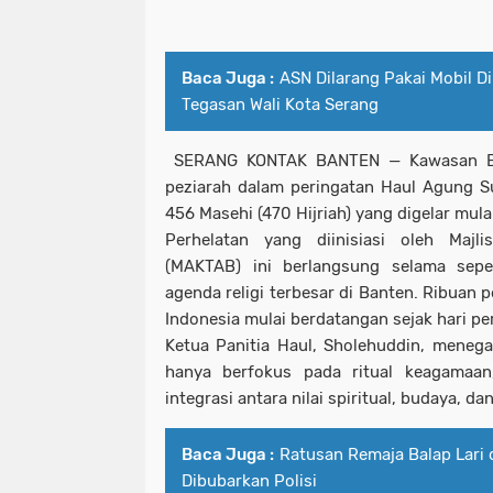
Baca Juga :
ASN Dilarang Pakai Mobil Di
Tegasan Wali Kota Serang
SERANG
KONTAK BANTEN — Kawasan
peziarah dalam peringatan Haul Agung
S
456 Masehi (470 Hijriah) yang digelar mul
Perhelatan yang diinisiasi oleh
Majl
(MAKTAB)
ini berlangsung selama sepe
agenda religi terbesar di Banten. Ribuan p
Indonesia mulai berdatangan sejak hari pe
Ketua Panitia Haul, Sholehuddin, menega
hanya berfokus pada ritual keagamaan
integrasi antara nilai spiritual, budaya, 
Baca Juga :
Ratusan Remaja Balap Lari 
Dibubarkan Polisi