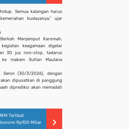
hidup. Semua kalangan harus
 kemeriahan budayanya,” ujar
a
Berkah Menjemput Karomah,
 kegiatan keagamaan digelar
r’an 30 juz non-stop, tadarus
r ke makam Sultan Maulana
a Senin (30/3/2026), dengan
g akan dipusatkan di panggung
aah diprediksi akan memadati
KM Terlibat
Ekonomi Rp100 Miliar