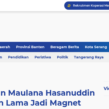
aerah
Provinsi Banten
Beragam Berita
Kota Serang
en
an
Pendidikan
Berita Daerah
Peristiwa
Kriminal
Politik
Tangerang Raya
Vi
an Maulana Hasanuddin
en Lama Jadi Magnet