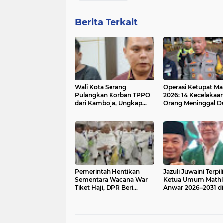
Berita Terkait
Wali Kota Serang
Operasi Ketupat M
Pulangkan Korban TPPO
2026: 14 Kecelakaan
dari Kamboja, Ungkap
Orang Meninggal Du
Praktik Penipuan Online
Banten
Disertai Penyiksaan
Pemerintah Hentikan
Jazuli Juwaini Terpil
Sementara Wacana War
Ketua Umum Mathla
Tiket Haji, DPR Beri
Anwar 2026–2031 di
Catatan
Muktamar XXI Sera