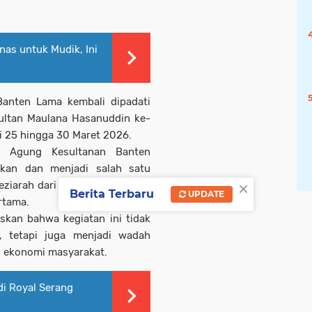
nas untuk Mudik, Ini
Banten Lama
kembali dipadati
ultan Maulana Hasanuddin
ke-
ai 25 hingga 30 Maret 2026.
is Agung Kesultanan Banten
kan dan menjadi salah satu
×
eziarah dari berbagai daerah di
Berita Terbaru
UPDATE
rtama.
skan bahwa kegiatan ini tidak
, tetapi juga menjadi wadah
dan ekonomi masyarakat.
di Royal Serang