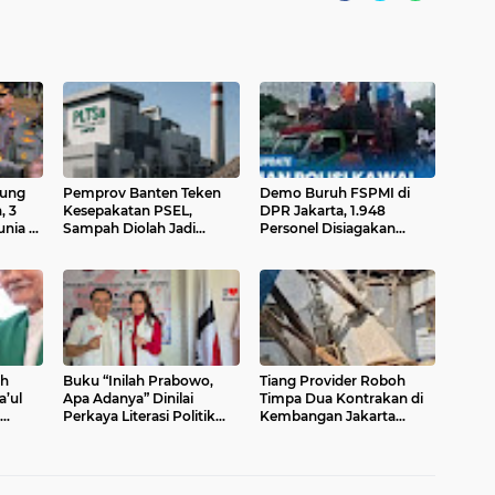
aung
Pemprov Banten Teken
Demo Buruh FSPMI di
, 3
Kesepakatan PSEL,
DPR Jakarta, 1.948
nia di
Sampah Diolah Jadi
Personel Disiagakan
Energi 4.000 Ton per Hari
Kawal Aksi
ih
Buku “Inilah Prabowo,
Tiang Provider Roboh
’ul
Apa Adanya” Dinilai
Timpa Dua Kontrakan di
Perkaya Literasi Politik
Kembangan Jakarta
ng
dan Perspektif
Barat, Satu Warga Luka
Kepemimpinan Nasional
Ringan