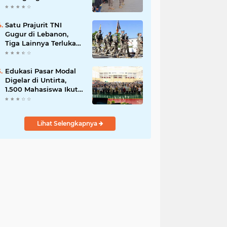
Serpong, Ganggu Lalu
Lintas
Satu Prajurit TNI
Gugur di Lebanon,
Tiga Lainnya Terluka
dalam Serangan di
Markas UNIFIL
Edukasi Pasar Modal
Digelar di Untirta,
1.500 Mahasiswa Ikut
Sosialisasi OJK
Lihat Selengkapnya