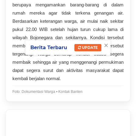
berupaya mengamankan barang-barang di dalam
rumah mereka agar tidak terkena genangan air.
Berdasarkan keterangan warga, air mulai naik sekitar
pukul 22.00 WIB setelah hujan turun cukup lama di
wilayah Bojonegara dan sekitarnya. Kondisi tersebut
×
membuat sejumlah akses jalan di kampung tersebut
Berita Terbaru
UPDATE
tergenang. Warga berharap kondisi cuaca segera
membaik sehingga air yang menggenangi permukiman
dapat segera surut dan aktivitas masyarakat dapat
kembali berjalan normal.
Foto: Dokumentasi Warga • Kontak Banten