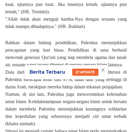
kuat, ujiannya pun kuat. Jika imannya lemah, ujiannya pun
lemah," (HR. Tirmidzi).
"Allah tidak akan menguji hamba-Nya dengan sesuatu yang
tidak mampu dihadapinya," (HR. Bukhari)
Bahkan dalam bidang pendidikan, Palestina menunjukkan
pencapaian yang luar biasa. Pendidikan di sana berhasil
mencetak generasi Qur'ani yang siap membela agama dan tanah
air, sesuatu yang jarang ditemui di negara-negara Islam lainnya.
×
Berita Terbaru
Data dari UNESCO menunjukkan bahwa tingkat literasi di
UPDATE
Palestina mencapai lebih dari 97%, salah satu yang tertinggi di
dunia Arab, meskipun mereka hidup dalam tekanan penjajahan.
Namun, di sisi lain, Palestina juga mencerminkan kelemahan
umat Islam. Ketidakmampuan negara-negara Islam untuk bersatu
dalam membela Palestina menunjukkan kurangnya solidaritas
dan kepedulian yang seharusnya menjadi ciri umat terbaik
(khaira ummah)
.
Situasi ini menjadi cermin bahwa umat Islam perlu meningkatkan