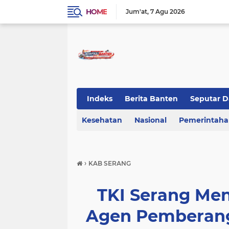
HOME
Jum'at
7 Agu 2026
Indeks
Berita Banten
Seputar D
Kesehatan
KOTA TANGERANG
Nasional
Regional Bant
Pemerintah
›
KAB SERANG
TKI Serang Men
Agen Pemberang