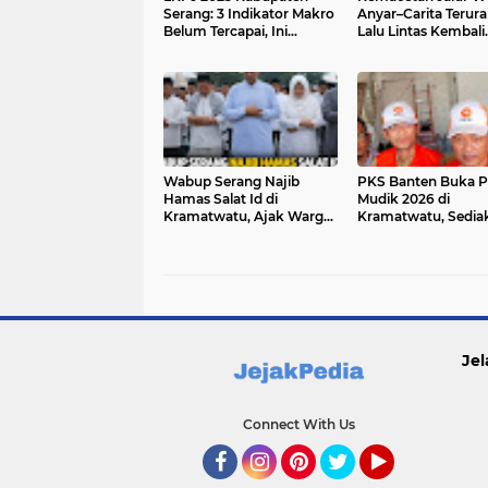
Serang: 3 Indikator Makro
Anyar–Carita Terurai
Belum Tercapai, Ini
Lalu Lintas Kembali
Penjelasan Bupati
Lancar
Wabup Serang Najib
PKS Banten Buka 
Hamas Salat Id di
Mudik 2026 di
Kramatwatu, Ajak Warga
Kramatwatu, Sedia
Perkuat Silaturahmi
Tiket Online dan Ter
Jel
Connect With Us