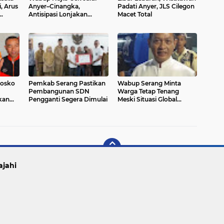
, Arus
Anyer–Cinangka,
Padati Anyer, JLS Cilegon
Antisipasi Lonjakan
Macet Total
Pemudik dan Wisatawan
Posko
Pemkab Serang Pastikan
Wabup Serang Minta
Pembangunan SDN
Warga Tetap Tenang
kan
Pengganti Segera Dimulai
Meski Situasi Global
apis
Memanas
ajahi