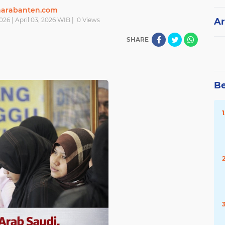
narabanten.com
026 | April 03, 2026 WIB |
0
Views
Ar
SHARE
Be