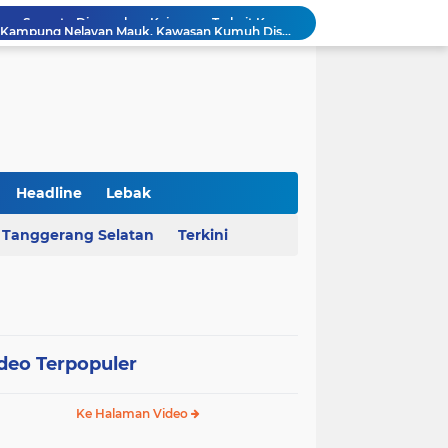
AHY Apresiasi Penataan Kampung Nelayan Mauk, Kawasan Kumuh Disulap Jadi Asri
Rekrutmen Koperasi Merah Putih Dibuka, 35.476 Lowongan Manajer Desa dan Nelayan
Harga Pangan Nasional Naik, Cabai Tembus Rp101 Ribu dan Telur Ikut Melonjak
Sekda Serang Dorong Penempatan ASN Berbasis Kinerja Lewat Sistem Manajemen Talenta
MA Menangkan Pemprov Banten, Status Lahan Situ Ranca Gede Resmi Aset Daerah
Polda Banten Bongkar Praktik Pengoplosan LPG di Lebak, Tiga Pelaku Diciduk
Kejati Banten Geledah Kantor PT ABM, Usut Dugaan Korupsi Program Banten Berkurban 2023
BPKAD Provinsi Banten Raih Penghargaan Produsen Data Terbaik III pada Forum Satu Data Indonesia 2026
Headline
Lebak
Al Nassr Kunci Puncak Klasemen Liga Arab Saudi Usai Tundukkan Al Ettifaq 1-0
Tanggerang Selatan
Terkini
Ketua Ombudsman RI Hery Susanto Diamankan Kejagung Terkait Kasus Tambang
deo Terpopuler
Ke Halaman Video