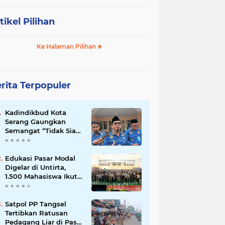
tikel Pilihan
Ke Halaman Pilihan
rita Terpopuler
Kadindikbud Kota
Serang Gaungkan
Semangat “Tidak Siap
untuk Diam”, Dorong
Layanan Lebih
Responsif
Edukasi Pasar Modal
Digelar di Untirta,
1.500 Mahasiswa Ikut
Sosialisasi OJK
Satpol PP Tangsel
Tertibkan Ratusan
Pedagang Liar di Pasar