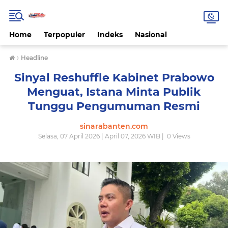
Home
Terpopuler
Indeks
Nasional
›
Headline
Sinyal Reshuffle Kabinet Prabowo
Menguat, Istana Minta Publik
Tunggu Pengumuman Resmi
sinarabanten.com
Selasa, 07 April 2026 | April 07, 2026 WIB |
0
Views