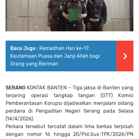
Baca Juga :
Ramadhan Hari ke-17:
Keutamaan Puasa dan Janji Allah bagi
Orang yang Beriman
SERANG
KONTAK BANTEN – Tiga jaksa di Banten yang
terjaring operasi tangkap tangan (OTT)
Komisi
Pemberantasan Korupsi
dijadwalkan menjalani sidang
perdana di
Pengadilan Negeri Serang
pada Selasa
(14/4/2026).
Perkara tersebut tercatat dalam lima berkas terpisah
dengan nomor 16 hingga 20/Pid.Sus-TPK/2026/PN