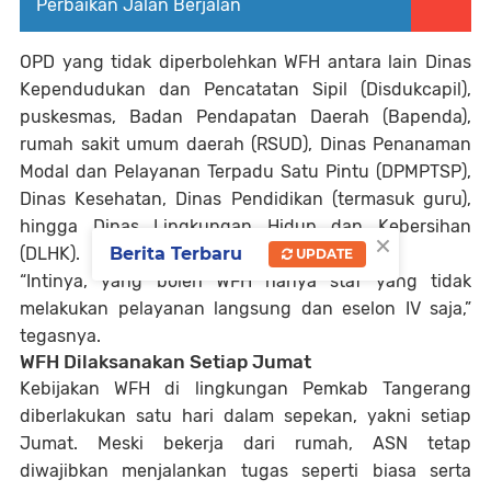
Perbaikan Jalan Berjalan
OPD yang tidak diperbolehkan WFH antara lain Dinas
Kependudukan dan Pencatatan Sipil (Disdukcapil),
puskesmas, Badan Pendapatan Daerah (Bapenda),
rumah sakit umum daerah (RSUD), Dinas Penanaman
Modal dan Pelayanan Terpadu Satu Pintu (DPMPTSP),
Dinas Kesehatan, Dinas Pendidikan (termasuk guru),
hingga Dinas Lingkungan Hidup dan Kebersihan
×
(DLHK).
Berita Terbaru
UPDATE
“Intinya, yang boleh WFH hanya staf yang tidak
melakukan pelayanan langsung dan eselon IV saja,”
tegasnya.
WFH Dilaksanakan Setiap Jumat
Kebijakan WFH di lingkungan Pemkab Tangerang
diberlakukan satu hari dalam sepekan, yakni setiap
Jumat. Meski bekerja dari rumah, ASN tetap
diwajibkan menjalankan tugas seperti biasa serta