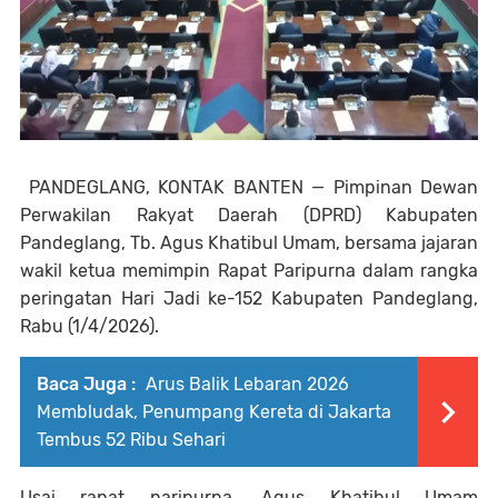
PANDEGLANG, KONTAK BANTEN —
Pimpinan Dewan
Perwakilan Rakyat Daerah (DPRD) Kabupaten
Pandeglang,
Tb. Agus Khatibul Umam
, bersama jajaran
wakil ketua memimpin Rapat Paripurna dalam rangka
peringatan Hari Jadi ke-152 Kabupaten Pandeglang,
Rabu (1/4/2026).
Baca Juga :
Arus Balik Lebaran 2026
Membludak, Penumpang Kereta di Jakarta
Tembus 52 Ribu Sehari
Usai rapat paripurna, Agus Khatibul Umam