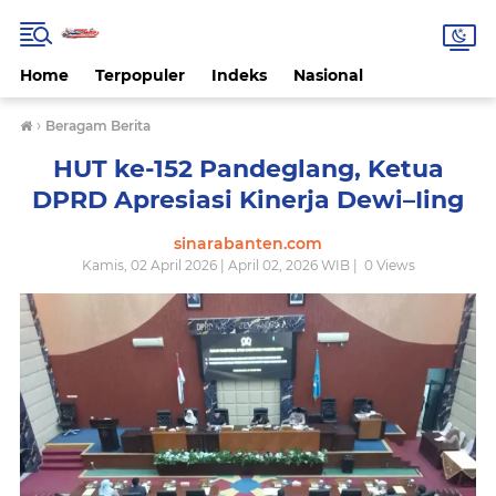
Home
Terpopuler
Indeks
Nasional
›
Beragam Berita
HUT ke-152 Pandeglang, Ketua
DPRD Apresiasi Kinerja Dewi–Iing
sinarabanten.com
Kamis, 02 April 2026 | April 02, 2026 WIB |
0
Views