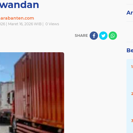
iwandan
Ar
narabanten.com
026 | Maret 16, 2026 WIB |
0
Views
SHARE
Be