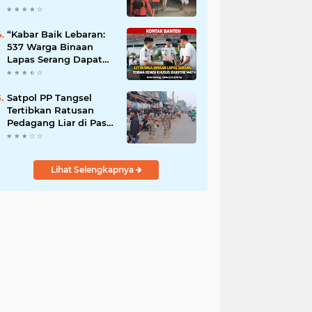
Pandeglang”
“Kabar Baik Lebaran:
537 Warga Binaan
Lapas Serang Dapat
Remisi Idulfitri”
Satpol PP Tangsel
Tertibkan Ratusan
Pedagang Liar di Pasar
Serpong, Ganggu Lalu
Lintas
Lihat Selengkapnya