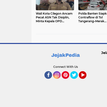
Wali Kota Cilegon Ancam
Polda Banten Siap
Pecat ASN Tak Disiplin,
Contraflow di Tol
Minta Kepala OPD
Tangerang–Merak
Bertindak Tegas
Antisipasi Puncak A
Balik 2026
Jel
Connect With Us
Facebook
Instagram
Pinterest
Twitter
YouTube