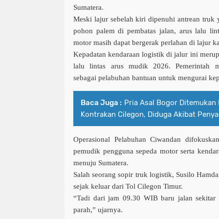
Sumatera.
Meski lajur sebelah kiri dipenuhi antrean tru
pohon palem di pembatas jalan, arus lalu lin
motor masih dapat bergerak perlahan di lajur k
Kepadatan kendaraan logistik di jalur ini mer
lalu lintas arus mudik 2026. Pemerintah
sebagai pelabuhan bantuan untuk mengurai ke
Baca Juga :
Pria Asal Bogor Ditemukan 
Kontrakan Cilegon, Diduga Akibat Penya
Operasional Pelabuhan Ciwandan difokuska
pemudik pengguna sepeda motor serta kendara
menuju Sumatera.
Salah seorang sopir truk logistik,
Susilo Hamd
sejak keluar dari
Tol Cilegon Timur
.
“Tadi dari jam 09.30 WIB baru jalan sekitar
parah,” ujarnya.