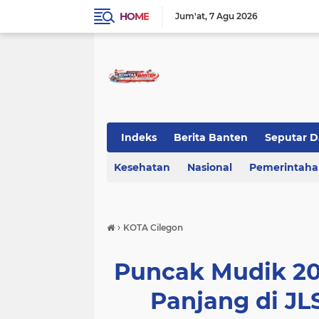
HOME
Jum'at
7 Agu 2026
Indeks
Berita Banten
Seputar D
Kesehatan
KOTA TANGERANG
Nasional
Regional Bant
Pemerintah
›
KOTA Cilegon
Puncak Mudik 202
Panjang di J