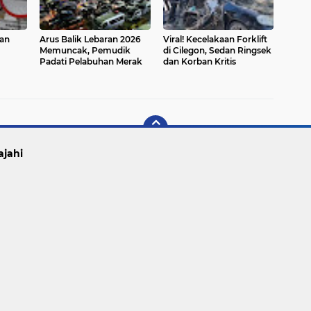
kan
Arus Balik Lebaran 2026
Viral! Kecelakaan Forklift
Memuncak, Pemudik
di Cilegon, Sedan Ringsek
Padati Pelabuhan Merak
dan Korban Kritis
rus
ajahi