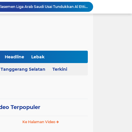
Ketua Ombudsman RI Hery Susanto Diamankan Kejagung Terkait Kasus Tambang
AHY Apresiasi Penataan Kampung Nelayan Mauk, Kawasan Kumuh Disulap Jadi Asri
Rekrutmen Koperasi Merah Putih Dibuka, 35.476 Lowongan Manajer Desa dan Nelayan
Harga Pangan Nasional Naik, Cabai Tembus Rp101 Ribu dan Telur Ikut Melonjak
Sekda Serang Dorong Penempatan ASN Berbasis Kinerja Lewat Sistem Manajemen Talenta
MA Menangkan Pemprov Banten, Status Lahan Situ Ranca Gede Resmi Aset Daerah
Polda Banten Bongkar Praktik Pengoplosan LPG di Lebak, Tiga Pelaku Diciduk
Kejati Banten Geledah Kantor PT ABM, Usut Dugaan Korupsi Program Banten Berkurban 2023
Headline
Lebak
BPKAD Provinsi Banten Raih Penghargaan Produsen Data Terbaik III pada Forum Satu Data Indonesia 2026
Tanggerang Selatan
Terkini
Al Nassr Kunci Puncak Klasemen Liga Arab Saudi Usai Tundukkan Al Ettifaq 1-0
deo Terpopuler
Ke Halaman Video