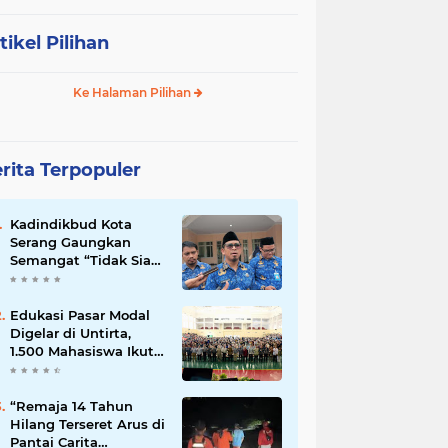
tikel Pilihan
Ke Halaman Pilihan
rita Terpopuler
Kadindikbud Kota
Serang Gaungkan
Semangat “Tidak Siap
untuk Diam”, Dorong
Layanan Lebih
Responsif
Edukasi Pasar Modal
Digelar di Untirta,
1.500 Mahasiswa Ikut
Sosialisasi OJK
“Remaja 14 Tahun
Hilang Terseret Arus di
Pantai Carita