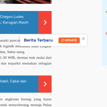
Cilegon Ludes
k, Kerugian Masih
×
Berita Terbaru
suki puncak arus mudik
Idulfitri
UPDATE
uk logistik memadati
Jalan Lingkar
dan
, Sabtu siang.
11.30 WIB, deretan truk mulai dari
 dan terparkir memakan sebagian
tabil, Cabai dan
pir angkutan barang yang harus
untuk menyeberang menuju Pulau