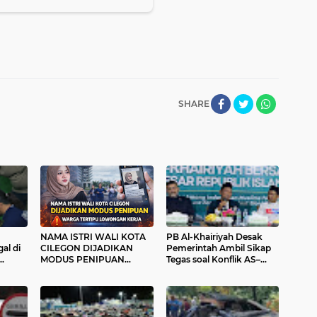
SHARE
NAMA ISTRI WALI KOTA
PB Al-Khairiyah Desak
al di
CILEGON DIJADIKAN
Pemerintah Ambil Sikap
MODUS PENIPUAN
Tegas soal Konflik AS–
akit
WARGA TERTIPU
Israel dan Iran
LOWONGAN KERJA