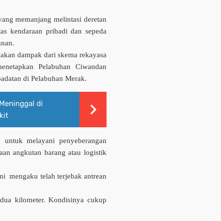
k yang memanjang melintasi deretan
tas kendaraan pribadi dan sepeda
anan.
upakan dampak dari skema rekayasa
 menetapkan
Pelabuhan Ciwandan
padatan di
Pelabuhan Merak
.
Meninggal di
kit
n untuk melayani penyeberangan
an angkutan barang atau logistik
ani
mengaku telah terjebak antrean
 dua kilometer. Kondisinya cukup