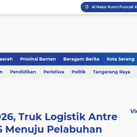
aerah
Provinsi Banten
Beragam Berita
Kota Serang
en
an
Pendidikan
Berita Daerah
Peristiwa
Kriminal
Politik
Tangerang Raya
Vi
6, Truk Logistik Antre
LS Menuju Pelabuhan