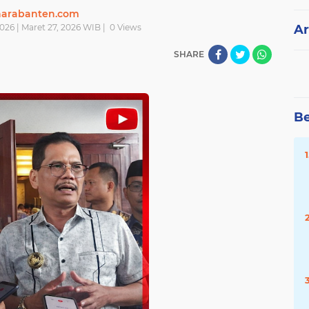
narabanten.com
026 | Maret 27, 2026 WIB |
0
Views
Ar
SHARE
Be