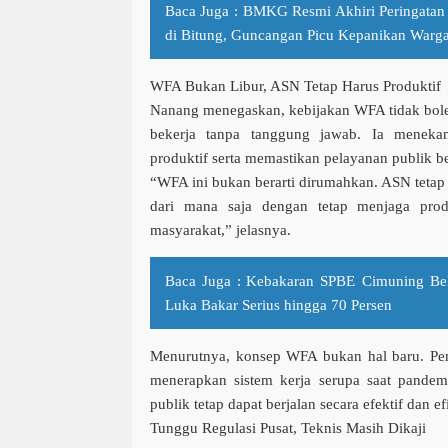
Baca Juga :
BMKG Resmi Akhiri Peringatan
di Bitung, Guncangan Picu Kepanikan Warg
WFA Bukan Libur, ASN Tetap Harus Produktif
Nanang menegaskan, kebijakan WFA tidak boleh 
bekerja tanpa tanggung jawab. Ia meneka
produktif serta memastikan pelayanan publik be
“WFA ini bukan berarti dirumahkan. ASN tetap 
dari mana saja dengan tetap menjaga prod
masyarakat,” jelasnya.
Baca Juga :
Kebakaran SPBE Cimuning Bek
Luka Bakar Serius hingga 70 Persen
Menurutnya, konsep WFA bukan hal baru. Pem
menerapkan sistem kerja serupa saat pande
publik tetap dapat berjalan secara efektif dan ef
Tunggu Regulasi Pusat, Teknis Masih Dikaji