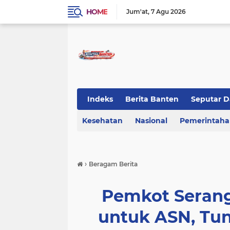
HOME
Jum'at
7 Agu 2026
Indeks
Berita Banten
Seputar D
Kesehatan
KOTA TANGERANG
Nasional
Regional Bant
Pemerintah
›
Beragam Berita
Pemkot Serang
untuk ASN, Tu