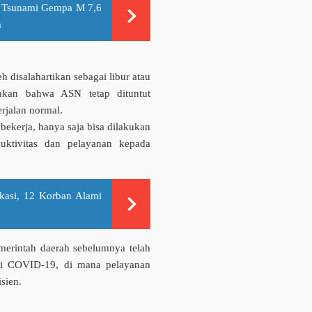
 Tsunami Gempa M 7,6
a
disalahartikan sebagai libur atau
nkan bahwa ASN tetap dituntut
rjalan normal.
bekerja, hanya saja bisa dilakukan
uktivitas dan pelayanan kepada
asi, 12 Korban Alami
erintah daerah sebelumnya telah
mi
COVID-19
, di mana pelayanan
isien.