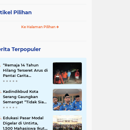
tikel Pilihan
Ke Halaman Pilihan
rita Terpopuler
“Remaja 14 Tahun
Hilang Terseret Arus di
Pantai Carita
Pandeglang”
Kadindikbud Kota
Serang Gaungkan
Semangat “Tidak Siap
untuk Diam”, Dorong
Layanan Lebih
Responsif
Edukasi Pasar Modal
Digelar di Untirta,
1.500 Mahasiswa Ikut