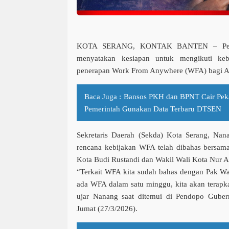
KOTA SERANG, KONTAK BANTEN
– Pem
menyatakan kesiapan untuk mengikuti kebi
penerapan Work From Anywhere (WFA) bagi Ap
Baca Juga :
Bansos PKH dan BPNT Cair Peka
Pemerintah Gunakan Data Terbaru DTSEN
Sekretaris Daerah (Sekda) Kota Serang,
Nana
rencana kebijakan WFA telah dibahas bersam
Kota
Budi Rustandi
dan Wakil Wali Kota
Nur A
“Terkait WFA kita sudah bahas dengan Pak Wa
ada WFA dalam satu minggu, kita akan terapk
ujar Nanang saat ditemui di Pendopo Guber
Jumat (27/3/2026).