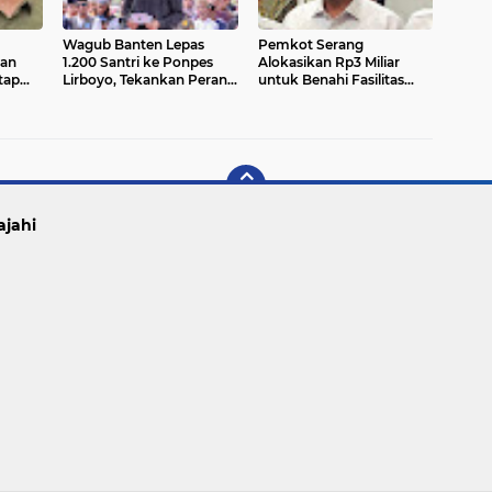
Wagub Banten Lepas
Pemkot Serang
an
1.200 Santri ke Ponpes
Alokasikan Rp3 Miliar
tap
Lirboyo, Tekankan Peran
untuk Benahi Fasilitas
an
Generasi Agamis
RSUD
ajahi