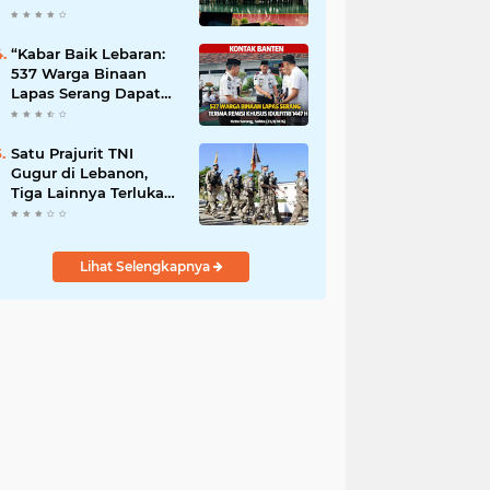
Sosialisasi OJK
“Kabar Baik Lebaran:
537 Warga Binaan
Lapas Serang Dapat
Remisi Idulfitri”
Satu Prajurit TNI
Gugur di Lebanon,
Tiga Lainnya Terluka
dalam Serangan di
Markas UNIFIL
Lihat Selengkapnya