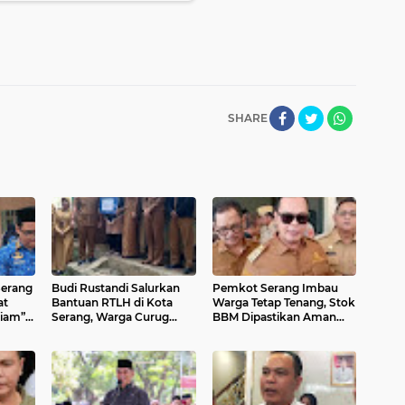
SHARE
Serang
Budi Rustandi Salurkan
Pemkot Serang Imbau
at
Bantuan RTLH di Kota
Warga Tetap Tenang, Stok
iam”,
Serang, Warga Curug
BBM Dipastikan Aman
bih
Manis Sumringah
Hingga Akhir Tahun