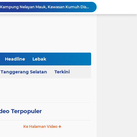
AHY Apresiasi Penataan Kampung Nelayan Mauk, Kawasan Kumuh Disulap Jadi Asri
Rekrutmen Koperasi Merah Putih Dibuka, 35.476 Lowongan Manajer Desa dan Nelayan
Harga Pangan Nasional Naik, Cabai Tembus Rp101 Ribu dan Telur Ikut Melonjak
Sekda Serang Dorong Penempatan ASN Berbasis Kinerja Lewat Sistem Manajemen Talenta
MA Menangkan Pemprov Banten, Status Lahan Situ Ranca Gede Resmi Aset Daerah
Polda Banten Bongkar Praktik Pengoplosan LPG di Lebak, Tiga Pelaku Diciduk
Kejati Banten Geledah Kantor PT ABM, Usut Dugaan Korupsi Program Banten Berkurban 2023
BPKAD Provinsi Banten Raih Penghargaan Produsen Data Terbaik III pada Forum Satu Data Indonesia 2026
Headline
Lebak
Al Nassr Kunci Puncak Klasemen Liga Arab Saudi Usai Tundukkan Al Ettifaq 1-0
Tanggerang Selatan
Terkini
Ketua Ombudsman RI Hery Susanto Diamankan Kejagung Terkait Kasus Tambang
deo Terpopuler
Ke Halaman Video