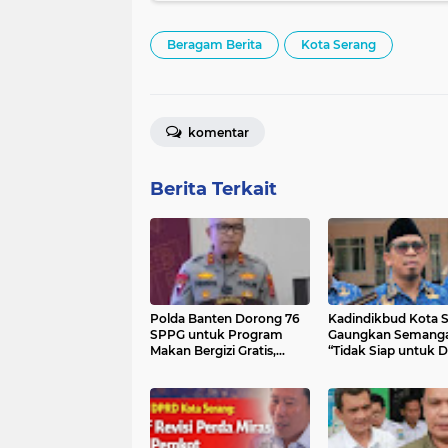
Beragam Berita
Kota Serang
komentar
Berita Terkait
Polda Banten Dorong 76
Kadindikbud Kota 
SPPG untuk Program
Gaungkan Semang
Makan Bergizi Gratis,
“Tidak Siap untuk D
Sudah Jangkau 41 Ribu
Dorong Layanan Le
Penerima
Responsif