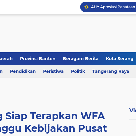
aerah
Provinsi Banten
Beragam Berita
Kota Serang
en
an
Pendidikan
Berita Daerah
Peristiwa
Kriminal
Politik
Tangerang Raya
Vi
 Siap Terapkan WFA
nggu Kebijakan Pusat