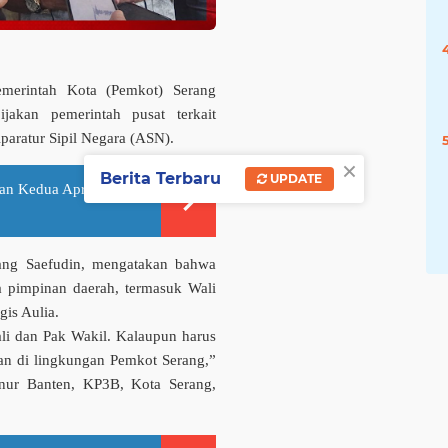
erintah Kota (Pemkot) Serang
jakan pemerintah pusat terkait
aratur Sipil Negara (ASN).
×
Berita Terbaru
UPDATE
n Kedua April 2026,
ng Saefudin
, mengatakan bahwa
a pimpinan daerah, termasuk Wali
gis Aulia
.
li dan Pak Wakil. Kalaupun harus
an di lingkungan Pemkot Serang,”
nur Banten, KP3B, Kota Serang,