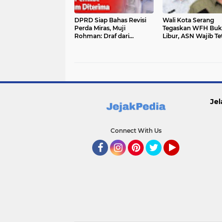
DPRD Siap Bahas Revisi
Wali Kota Serang
Perda Miras, Muji
Tegaskan WFH Buk
Rohman: Draf dari
Libur, ASN Wajib Te
Pemkot Belum Diterima
Disiplin dan Lapork
Kinerja
Jel
Connect With Us
Facebook
Instagram
Pinterest
Twitter
YouTube