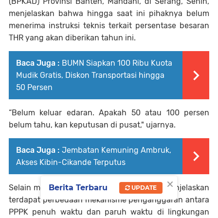
(BPKAD) Provinsi Banten, Mahdani, di Serang, Senin,
menjelaskan bahwa hingga saat ini pihaknya belum
menerima instruksi teknis terkait persentase besaran
THR yang akan diberikan tahun ini.
Baca Juga :
BUMN Siapkan 100 Ribu Kuota
Mudik Gratis, Diskon Transportasi hingga
50 Persen
“Belum keluar edaran. Apakah 50 atau 100 persen
belum tahu, kan keputusan di pusat," ujarnya.
Baca Juga :
Jembatan Kemuning Ambruk,
Akses Kibin-Cikande Terputus
×
Berita Terbaru
Selain menunggu aturan pusat, Mahdani menjelaskan
UPDATE
terdapat perbedaan mekanisme penganggaran antara
PPPK penuh waktu dan paruh waktu di lingkungan