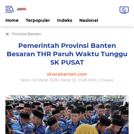
Home
Terpopuler
Indeks
Nasional
›
Provinsi Banten
Pemerintah Provinsi Banten
Besaran THR Paruh Waktu Tunggu
SK PUSAT
sinarabanten.com
Senin, 02 Maret 2026 | Maret 02, 2026 WIB |
0
Views