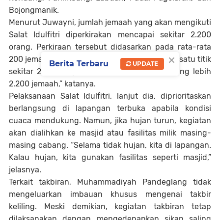
Bojongmanik.
Menurut Juwayni, jumlah jemaah yang akan mengikuti
Salat Idulfitri diperkirakan mencapai sekitar 2.200
orang. Perkiraan tersebut didasarkan pada rata-rata
×
200 jemaah di setiap titik pelaksanaan. “Kalau satu titik
Berita Terbaru
UPDATE
sekitar 200 orang, dikalikan 11 titik, jadi kurang lebih
2.200 jemaah,” katanya.
Pelaksanaan Salat Idulfitri, lanjut dia, diprioritaskan
berlangsung di lapangan terbuka apabila kondisi
cuaca mendukung. Namun, jika hujan turun, kegiatan
akan dialihkan ke masjid atau fasilitas milik masing-
masing cabang. “Selama tidak hujan, kita di lapangan.
Kalau hujan, kita gunakan fasilitas seperti masjid,”
jelasnya.
Terkait takbiran, Muhammadiyah Pandeglang tidak
mengeluarkan imbauan khusus mengenai takbir
keliling. Meski demikian, kegiatan takbiran tetap
dilaksanakan dengan mengedepankan sikap saling