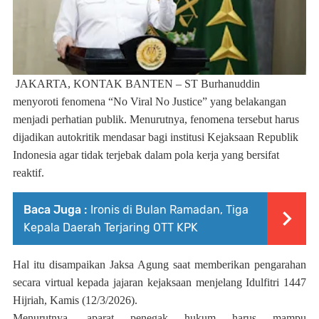
JAKARTA, KONTAK BANTEN
–
ST Burhanuddin
menyoroti fenomena
“No Viral No Justice”
yang belakangan
menjadi perhatian publik. Menurutnya, fenomena tersebut harus
dijadikan autokritik mendasar bagi institusi
Kejaksaan Republik
Indonesia
agar tidak terjebak dalam pola kerja yang bersifat
reaktif.
Baca Juga :
Ironis di Bulan Ramadan, Tiga
Kepala Daerah Terjaring OTT KPK
Hal itu disampaikan Jaksa Agung saat memberikan pengarahan
secara virtual kepada jajaran kejaksaan menjelang
Idulfitri
1447
Hijriah, Kamis (12/3/2026).
Menurutnya, aparat penegak hukum harus mampu