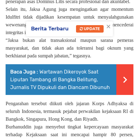
penerapan asas
Dominus Litis
secara profesional dan akuntabel.
Selain itu, Jaksa Agung juga mengingatkan agar momentum
Idulfitri tidak dijadikan kesempatan untuk menyalahgunakan
×
wewenang atau melakukan tindakan yang dapat mencederai
Berita Terbaru
UPDATE
integritas institusi.
“Jaksa bukan alat transaksional maupun sarana pemeras
masyarakat, dan tidak akan ada toleransi bagi oknum yang
berkhianat pada sumpah jabatan,” tegasnya.
Baca Juga :
Wartawan Dikeroyok Saat
Liputan Tambang di Bangka Belitung,
Jurnalis TV Dipukuli dan Diancam Dibunuh
Pengarahan tersebut diikuti oleh jajaran Korps Adhyaksa di
seluruh Indonesia, termasuk pejabat perwakilan kejaksaan RI di
Bangkok
,
Singapura
,
Hong Kong
, dan
Riyadh
.
Burhanuddin juga menyebut tingkat kepercayaan masyarakat
terhadap Kejaksaan saat ini mencapai hampir
80 persen
,