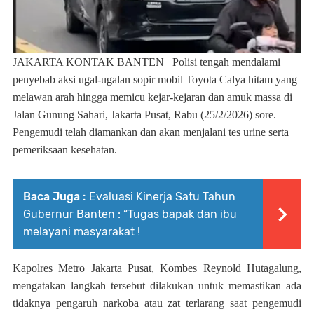
JAKARTA KONTAK BANTEN
Polisi tengah mendalami
penyebab aksi ugal-ugalan sopir mobil Toyota Calya hitam yang
melawan arah hingga memicu kejar-kejaran dan amuk massa di
Jalan Gunung Sahari, Jakarta Pusat, Rabu (25/2/2026) sore.
Pengemudi telah diamankan dan akan menjalani tes urine serta
pemeriksaan kesehatan.
Baca Juga :
Evaluasi Kinerja Satu Tahun
Gubernur Banten : “Tugas bapak dan ibu
melayani masyarakat !
Kapolres Metro Jakarta Pusat, Kombes Reynold Hutagalung,
mengatakan langkah tersebut dilakukan untuk memastikan ada
tidaknya pengaruh narkoba atau zat terlarang saat pengemudi