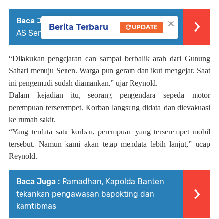
×
Baca Juga :
Prabowo Saksikan 11 MoU RI–
Berita Terbaru
UPDATE
AS Senilai 38,4 Miliar Dolar AS
“Dilakukan pengejaran dan sampai berbalik arah dari Gunung
Sahari menuju Senen. Warga pun geram dan ikut mengejar. Saat
ini pengemudi sudah diamankan,” ujar Reynold.
Dalam kejadian itu, seorang pengendara sepeda motor
perempuan terserempet. Korban langsung didata dan dievakuasi
ke rumah sakit.
“Yang terdata satu korban, perempuan yang terserempet mobil
tersebut. Namun kami akan tetap mendata lebih lanjut,” ucap
Reynold.
Baca Juga :
Ramadhan, Kapolda Banten
tekankan pengawasan bapokting dan
kamtibmas