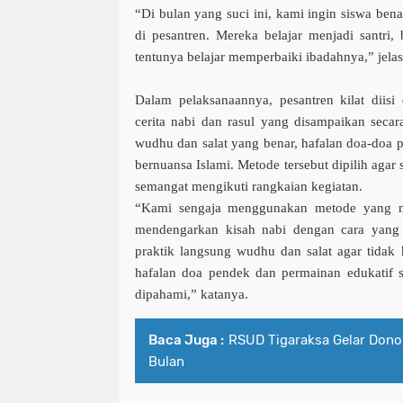
“Di bulan yang suci ini, kami ingin siswa bena
di pesantren. Mereka belajar menjadi santri, b
tentunya belajar memperbaiki ibadahnya,” jela
Dalam pelaksanaannya, pesan­tren kilat diisi
cerita nabi dan rasul yang disampaikan secara 
wudhu dan salat yang benar, ha­falan doa-doa 
bernuansa Islami. Metode tersebut dipilih agar
semangat mengikuti rangkaian kegiatan.
“Kami sengaja menggunakan metode yang m
mendengarkan kisah nabi dengan cara yang 
praktik langsung wudhu dan salat agar tidak 
hafalan doa pendek dan permainan edukatif s
dipahami,” katanya.
Baca Juga :
RSUD Tigaraksa Gelar Donor
Bulan