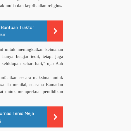
lak mulia dan kepribadian religius.
 Bantuan Traktor
mur
ami untuk meningkat­kan ke­imanan
 ha­nya belajar teori, tetapi juga
kehidupan sehari-hari,” ujar Aab
nfaatkan secara maksimal untuk
swa. Ia menilai, suasana Ramadan
at untuk memper­kuat pendidikan
urnas Tenis Meja
g