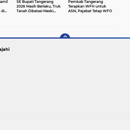
amil
SE Bupati Tangerang
Pemkab Tangerang
2026 Masih Berlaku, Truk
Terapkan WFH untuk
di
Tanah Dibatasi Meski
ASN, Pejabat Tetap WFO
 10
Perbaikan Jalan Berjalan
ajahi
Copyright ©
2026 sinarabanten.com