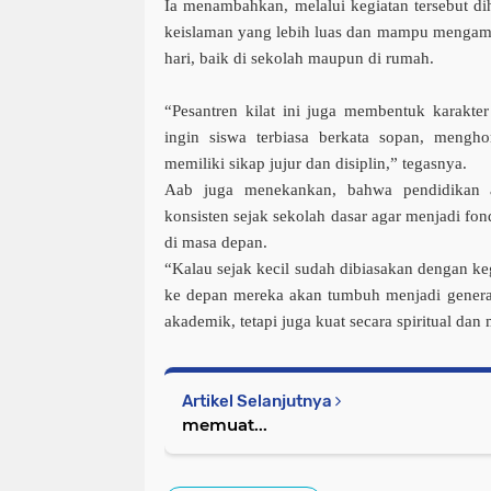
Ia menambahkan, melalui ke­giatan tersebut d
keislaman yang lebih luas dan mampu meng­am
hari, baik di sekolah mau­pun di rumah.
“Pesantren kilat ini juga mem­bentuk karakte
ingin siswa terbiasa berkata sopan, mengho
memiliki sikap jujur dan disiplin,” tegasnya.
Aab juga menekankan, bahwa pendidikan a
konsisten sejak sekolah dasar agar menjadi fo
di masa depan.
“Kalau sejak kecil sudah di­biasakan dengan kegi
ke depan mereka akan tumbuh menjadi generas
akademik, tetapi juga kuat secara spiritual dan 
Artikel Selanjutnya
memuat...