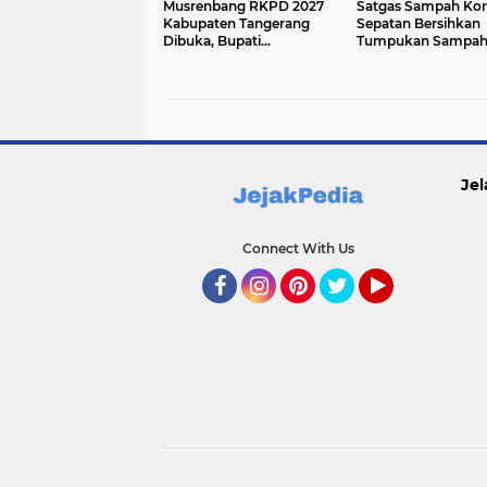
Musrenbang RKPD 2027
Satgas Sampah Kor
Kabupaten Tangerang
Sepatan Bersihkan
Dibuka, Bupati
Tumpukan Sampah 
Prioritaskan Jalan,
Jalan Raya Mauk KM
Sampah hingga Banjir
Jel
Connect With Us
Facebook
Instagram
Pinterest
Twitter
YouTube