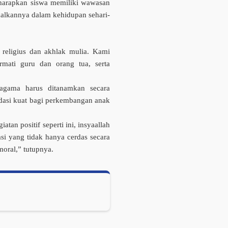
iharapkan siswa memiliki wawasan
alkannya dalam kehidupan sehari-
r religius dan akhlak mulia. Kami
rmati guru dan orang tua, serta
gama harus dita­namkan secara
ndasi kuat bagi perkembangan anak
atan positif seperti ini, insyaallah
i yang tidak hanya cerdas secara
moral,” tu­tupnya.