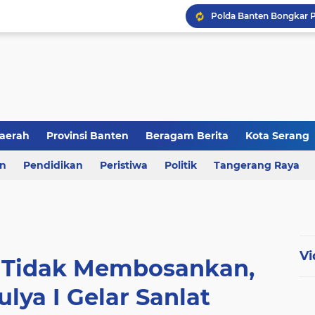
aerah
Provinsi Banten
Beragam Berita
Kota Serang
en
an
Pendidikan
Berita Daerah
Peristiwa
Kriminal
Politik
Tangerang Raya
Vi
t Tidak Membosankan,
ya I Gelar Sanlat