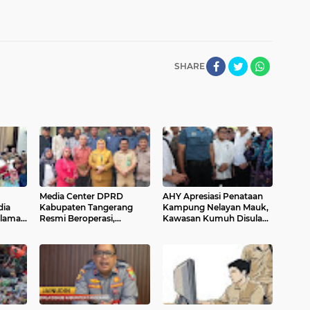
SHARE
Media Center DPRD
AHY Apresiasi Penataan
dia
Kabupaten Tangerang
Kampung Nelayan Mauk,
elama
Resmi Beroperasi,
Kawasan Kumuh Disulap
Perkuat Transparansi
Jadi Asri
Informasi Legislatif