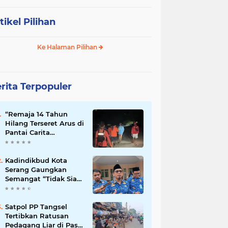
tikel Pilihan
Ke Halaman Pilihan
rita Terpopuler
“Remaja 14 Tahun
Hilang Terseret Arus di
Pantai Carita
Pandeglang”
Kadindikbud Kota
Serang Gaungkan
Semangat “Tidak Siap
untuk Diam”, Dorong
Layanan Lebih
Responsif
Satpol PP Tangsel
Tertibkan Ratusan
Pedagang Liar di Pasar