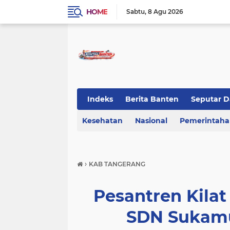
HOME
Sabtu
8 Agu 2026
Indeks
Berita Banten
Seputar D
Kesehatan
KOTA TANGERANG
Nasional
Regional Bant
Pemerintah
›
KAB TANGERANG
Pesantren Kila
SDN Sukamul