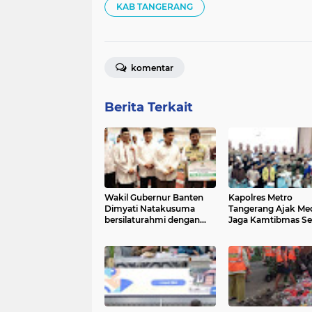
KAB TANGERANG
komentar
Berita Terkait
Wakil Gubernur Banten
Kapolres Metro
Dimyati Natakusuma
Tangerang Ajak Me
bersilaturahmi dengan
Jaga Kamtibmas S
masyarakat Saat Safari
Ramadan
Ramadan di Pagedangan