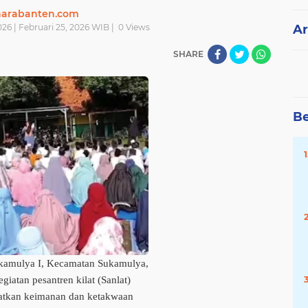
narabanten.com
26 | Februari 25, 2026 WIB |
0
Views
Ar
SHARE
Be
amulya I, Kecamatan Sukamulya,
iatan pesantren kilat (Sanlat)
atkan keimanan dan ketakwaan