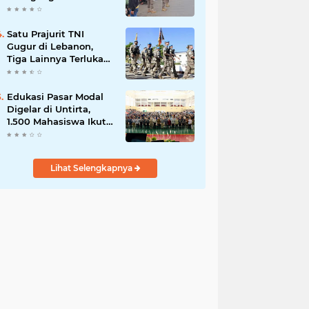
Serpong, Ganggu Lalu
Lintas
Satu Prajurit TNI
Gugur di Lebanon,
Tiga Lainnya Terluka
dalam Serangan di
Markas UNIFIL
Edukasi Pasar Modal
Digelar di Untirta,
1.500 Mahasiswa Ikut
Sosialisasi OJK
Lihat Selengkapnya