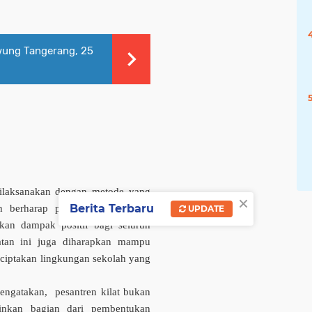
wung Tangerang, 25
 dilaksanakan dengan metode yang
×
Berita Terbaru
h berharap pesantren kilat yang
UPDATE
kan dampak positif bagi seluruh
atan ini juga diharapkan mam­pu
ciptakan lingkungan sekolah yang
gatakan, pesan­tren kilat bukan
ainkan bagian dari pembentukan