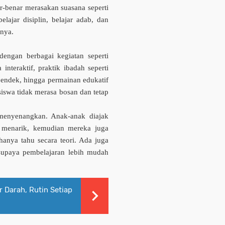
r-benar merasa­kan suasana seperti
elajar disiplin, belajar adab, dan
snya.
 dengan berbagai kegiatan seperti
interaktif, praktik ibadah seperti
pendek, hingga permainan edukatif
 siswa tidak merasa bosan dan tetap
enyenangkan. Anak-anak diajak
me­narik, kemudian mereka juga
hanya tahu secara teori. Ada juga
upaya pem­be­lajaran lebih mudah
 Darah, Rutin Setiap