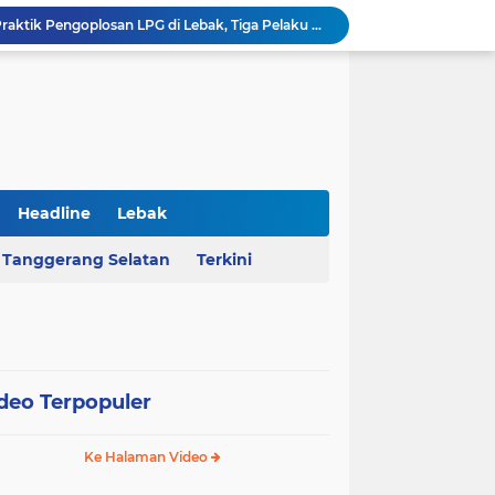
Polda Banten Bongkar Praktik Pengoplosan LPG di Lebak, Tiga Pelaku Diciduk
Kejati Banten Geledah Kantor PT ABM, Usut Dugaan Korupsi Program Banten Berkurban 2023
BPKAD Provinsi Banten Raih Penghargaan Produsen Data Terbaik III pada Forum Satu Data Indonesia 2026
Al Nassr Kunci Puncak Klasemen Liga Arab Saudi Usai Tundukkan Al Ettifaq 1-0
Ketua Ombudsman RI Hery Susanto Diamankan Kejagung Terkait Kasus Tambang
AHY Apresiasi Penataan Kampung Nelayan Mauk, Kawasan Kumuh Disulap Jadi Asri
Rekrutmen Koperasi Merah Putih Dibuka, 35.476 Lowongan Manajer Desa dan Nelayan
Harga Pangan Nasional Naik, Cabai Tembus Rp101 Ribu dan Telur Ikut Melonjak
Headline
Lebak
Sekda Serang Dorong Penempatan ASN Berbasis Kinerja Lewat Sistem Manajemen Talenta
Tanggerang Selatan
Terkini
MA Menangkan Pemprov Banten, Status Lahan Situ Ranca Gede Resmi Aset Daerah
deo Terpopuler
Ke Halaman Video