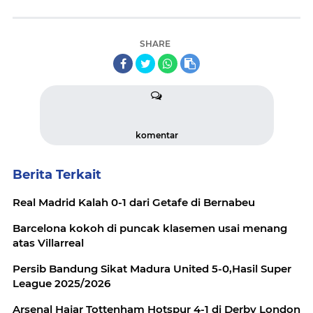
SHARE
komentar
Berita Terkait
Real Madrid Kalah 0-1 dari Getafe di Bernabeu
Barcelona kokoh di puncak klasemen usai menang
atas Villarreal
Persib Bandung Sikat Madura United 5-0,Hasil Super
League 2025/2026
Arsenal Hajar Tottenham Hotspur 4-1 di Derby London