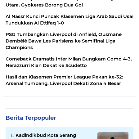
Utara, Gyokeres Borong Dua Gol
Al Nassr Kunci Puncak Klasemen Liga Arab Saudi Usai
Tundukkan Al Ettifaq 1-0
PSG Tumbangkan Liverpool di Anfield, Ousmane
Dembélé Bawa Les Parisiens ke Semifinal Liga
Champions
Comeback Dramatis Inter Milan Bungkam Como 4-3,
Nerazzurri Kian Dekat ke Scudetto
Hasil dan Klasemen Premier League Pekan ke-32:
Arsenal Tumbang, Liverpool Dekati Zona 4 Besar
Berita Terpopuler
Kadindikbud Kota Serang