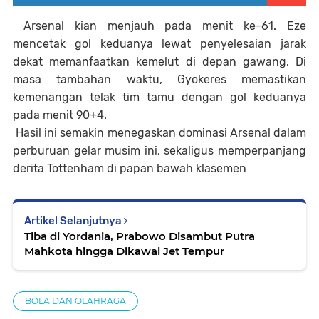
Arsenal kian menjauh pada menit ke-61. Eze
mencetak gol keduanya lewat penyelesaian jarak
dekat memanfaatkan kemelut di depan gawang. Di
masa tambahan waktu, Gyokeres memastikan
kemenangan telak tim tamu dengan gol keduanya
pada menit 90+4.
Hasil ini semakin menegaskan dominasi Arsenal dalam
perburuan gelar musim ini, sekaligus memperpanjang
derita Tottenham di papan bawah klasemen
Artikel Selanjutnya
Tiba di Yordania, Prabowo Disambut Putra
Mahkota hingga Dikawal Jet Tempur
BOLA DAN OLAHRAGA