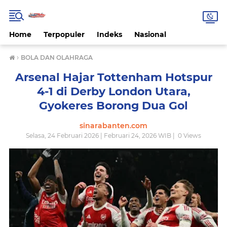
Home
Terpopuler
Indeks
Nasional
›
BOLA DAN OLAHRAGA
Arsenal Hajar Tottenham Hotspur
4-1 di Derby London Utara,
Gyokeres Borong Dua Gol
sinarabanten.com
Selasa, 24 Februari 2026 | Februari 24, 2026 WIB |
0
Views