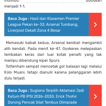
individu impresif untuk menyamakan kedudukan
menjadi 1-1.
Baca Juga :
Hasil dan Klasemen Premier
League Pekan ke-32: Arsenal Tumbang,
Liverpool Dekati Zona 4 Besar
Memasuki babak kedua, Arsenal kembali mengambil
alih kendali. Pada menit ke-47, Gyokeres melepaskan
tembakan keras dari luar kotak penalti yang tak
mampu dibendung kiper Spurs.
Tottenham sempat mencetak gol balasan lagi melalui
Kolo Muani, tetapi dianulir karena pelanggaran lebih
dulu terjadi.
Baca Juga :
Sugiono Terpilih Aklamasi Jadi
Ketum PB IPSI 2026–2030, Erick Thohir
Dorong Pencak Silat Tembus Olimpiade