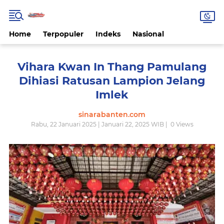
Home
Terpopuler
Indeks
Nasional
Vihara Kwan In Thang Pamulang
Dihiasi Ratusan Lampion Jelang
Imlek
sinarabanten.com
Rabu, 22 Januari 2025 | Januari 22, 2025 WIB |
0
Views