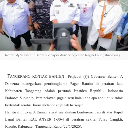
Potret Pj Gubernur Banten Pimpin Pembongkaran Pagar Laut (Istimewa )
T
ANGERANG KONTAK BANTEN Penjabat (Pj) Gubernur Banten A
Damenta menegaskan, pembongkaran Pagar Bambu di perairan laut
Kabupaten Tangerang adalah perintah Presiden Republik Indonesia
Prabowo Subianto. Para nelayan juga diseru kalau ada apa-apa untuk tidak
bertindak sendiri, harus melapor ke pihak berwajib.
Hal itu diungkap A Damenta saat melakukan konferensi pers di atas Kapal
Lanal Banten KAL ANYER 1-36-4 di perairan sekitar Pulau Cangkir,
Kronjo, Kabupaten Tangerang, Rabu (22/1/2025).