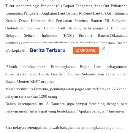
Turut mendampingi: Penjabat (Pj) Bupati Tangerang Andi Oni Prihartono
Komandan Pangkalan Angkatan Laut Banten Kolonel Laut (P) Arif Rahman,
Kepala Dinas Kelautan dan Perikanan Provinsi Banten Eli Susiyanti,
Ombudsman Provinsi Banten Fadli Afriadi, serta pengurus Himpunan
Nelayan Seluruh Indonesia (HNSI) Provinsi Banten.Dikatakan,
pembongkaran pagar laut melibatkan Forum Koordinasi Pimpinan Daerah
×
Berita Terbaru
(Forkopimda) plus dan stakeholder terkait.
UPDATE
“Untuk melaksanakan Pembongkaran Pagar Laut sebagaimana
diinstruksikan oleh Bapak Presiden Prabowo Subianto dan kemarin oleh
Bapak Menteri KKP,” ucapnya.
Masih menurut A Damenta, pembongkaran pagar laut melibatkan 223 kapal
nelayan serta sekitar 1200 orang.
Dalam kesempatan itu, A Damenta juga sempat berdialog dengan para
nelayan meski antar kapal yang berdekatan. “Apakah bahagia?” tanyanya.
Para nelayan serempak menjawab bahagia atas pembongkaran pagar laut.