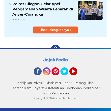
Polres Cilegon Gelar Apel
Pengamanan Wisata Lebaran di
Anyer-Cinangka
Lihat Selengkapnya
Facebook
Instagram
Pinterest
Twitter
YouTube
Kebijakan Privasi
Disclaimer
Karir
Pasang Iklan
Tentang Kami
Syarat & Ketentuan
Pedoman Media Siber
Form Pengaduan
Copyright ©
2026 sinarabanten.com