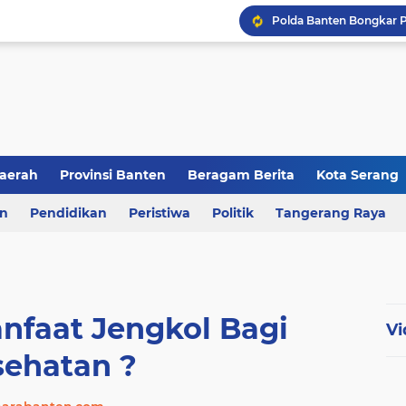
aerah
Provinsi Banten
Beragam Berita
Kota Serang
en
an
Pendidikan
Berita Daerah
Peristiwa
Kriminal
Politik
Tangerang Raya
nfaat Jengkol Bagi
Vi
sehatan ?