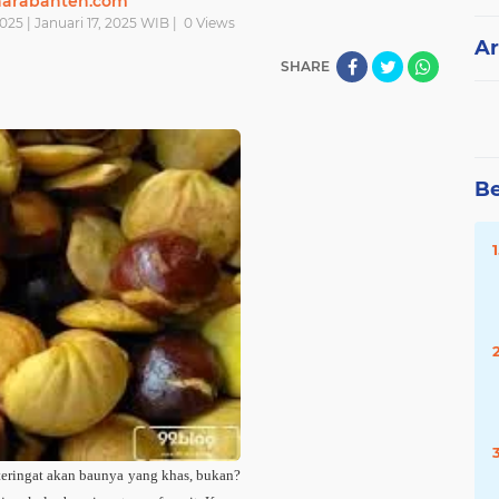
narabanten.com
025 | Januari 17, 2025 WIB |
0
Views
Ar
SHARE
Be
teringat akan baunya yang khas, bukan?