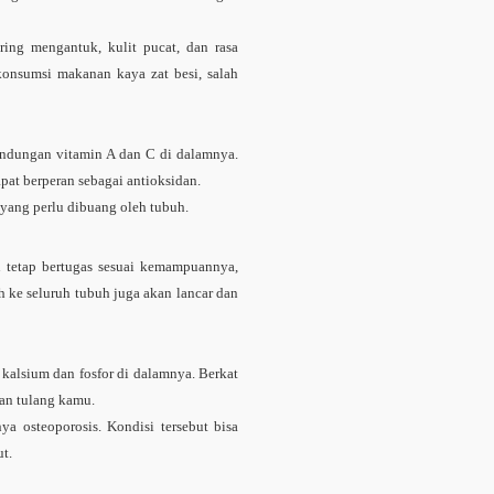
ring mengantuk, kulit pucat, dan rasa
 konsumsi makanan kaya zat besi, salah
kandungan vitamin A dan C di dalamnya.
apat berperan sebagai antioksidan.
 yang perlu dibuang oleh tubuh.
n tetap bertugas sesuai kemampuannya,
h ke seluruh tubuh juga akan lancar dan
 kalsium dan fosfor di dalamnya. Berkat
tan tulang kamu.
a osteoporosis. Kondisi tersebut bisa
ut.