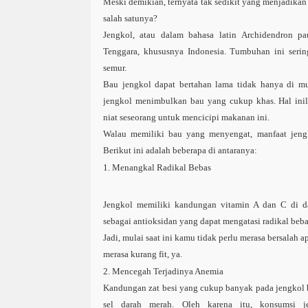
Meski demikian, ternyata tak sedikit yang menjadikan 
salah satunya?
Jengkol, atau dalam bahasa latin
Archidendron pa
Tenggara, khususnya Indonesia. Tumbuhan ini serin
semur.
Bau jengkol dapat bertahan lama tidak hanya di mul
jengkol menimbulkan bau yang cukup khas. Hal ini
niat seseorang untuk mencicipi makanan ini.
Walau memiliki bau yang menyengat,
manfaat jeng
Berikut ini adalah beberapa di antaranya:
1. Menangkal Radikal Bebas
Jengkol memiliki kandungan vitamin A dan C di da
sebagai antioksidan yang dapat mengatasi radikal beb
Jadi, mulai saat ini kamu tidak perlu merasa bersalah 
merasa kurang fit, ya.
2. Mencegah Terjadinya Anemia
Kandungan zat besi yang cukup banyak pada jengkol
sel darah merah. Oleh karena itu, konsumsi j