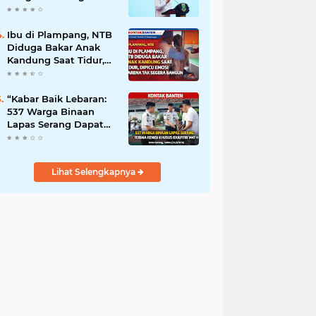
Prioritas MBG
Ibu di Plampang, NTB
Diduga Bakar Anak
Kandung Saat Tidur,
Dipicu Emosi karena
Tak Segera Bangun
“Kabar Baik Lebaran:
537 Warga Binaan
Lapas Serang Dapat
Remisi Idulfitri”
Lihat Selengkapnya