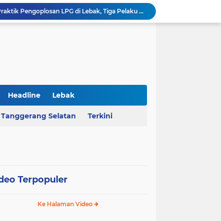
Polda Banten Bongkar Praktik Pengoplosan LPG di Lebak, Tiga Pelaku Diciduk
Kejati Banten Geledah Kantor PT ABM, Usut Dugaan Korupsi Program Banten Berkurban 2023
BPKAD Provinsi Banten Raih Penghargaan Produsen Data Terbaik III pada Forum Satu Data Indonesia 2026
Al Nassr Kunci Puncak Klasemen Liga Arab Saudi Usai Tundukkan Al Ettifaq 1-0
Ketua Ombudsman RI Hery Susanto Diamankan Kejagung Terkait Kasus Tambang
AHY Apresiasi Penataan Kampung Nelayan Mauk, Kawasan Kumuh Disulap Jadi Asri
Rekrutmen Koperasi Merah Putih Dibuka, 35.476 Lowongan Manajer Desa dan Nelayan
Harga Pangan Nasional Naik, Cabai Tembus Rp101 Ribu dan Telur Ikut Melonjak
Headline
Lebak
Sekda Serang Dorong Penempatan ASN Berbasis Kinerja Lewat Sistem Manajemen Talenta
Tanggerang Selatan
Terkini
MA Menangkan Pemprov Banten, Status Lahan Situ Ranca Gede Resmi Aset Daerah
deo Terpopuler
Ke Halaman Video