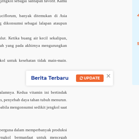
jengkol sebagai santapan favorit
.
Kamu
uciflorum
, banyak ditemukan di Asia
g dikonsumsi sebagai lalapan ataupun
ut. Ketika buang air kecil sekalipun,
lah yang pada akhirnya mengurungkan
kol
untuk kesehatan tidak main-main.
×
Berita Terbaru
UPDATE
lamnya. Kedua vitamin ini bertindak
as, penyebab daya tahan tubuh menurun.
apabila mengonsumsi sedikit jengkol saat
 berguna dalam memperbanyak produksi
engkol bermanfaat untuk mencegah