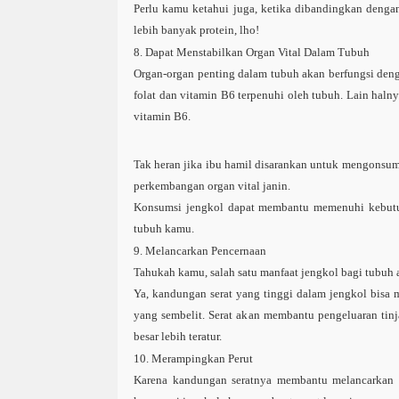
Perlu kamu ketahui juga, ketika dibandingkan denga
lebih banyak protein,
lho
!
8. Dapat Menstabilkan Organ Vital Dalam Tubuh
Organ-organ penting dalam tubuh akan berfungsi deng
folat dan vitamin B6 terpenuhi oleh tubuh. Lain haln
vitamin B6.
Tak heran jika ibu hamil disarankan untuk mengonsum
perkembangan organ vital janin.
Konsumsi jengkol dapat membantu memenuhi kebutu
tubuh kamu.
9. Melancarkan Pencernaan
Tahukah kamu, salah satu manfaat jengkol bagi tubuh
Ya, kandungan serat yang tinggi dalam jengkol bisa 
yang sembelit. Serat akan membantu pengeluaran tinj
besar lebih teratur.
10. Merampingkan Perut
Karena kandungan seratnya membantu melancarkan bu