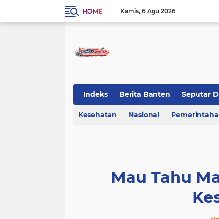
HOME
Kamis
6 Agu 2026
Indeks
Berita Banten
Seputar D
Kesehatan
KOTA TANGERANG
Nasional
Regional Bant
Pemerintah
Mau Tahu Ma
Ke