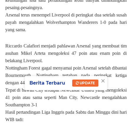
keuntungan sisa satu pertandingan lebih banyak dibandingkan
pesaing-pesaingnya.
Arsenal terus menempel Liverpool di peringkat dua setelah susah
payah mengalahkan Wolverhampton Wanderers 1-0 pada hari
yang sama.
Riccardo Calafiori menjadi pahlawan Arsenal yang membuat tim
asuhan Mikel Arteta mengoleksi 47 poin atau enam poin di
belakang Liverpool.
Nottingham Forest gagal menyamai poin Arsenal setelah dibantai
Bournemouth. Nottingham tertahan pada peringkat ketiga
×
Berita Terbaru
dengan 44 poin.
UPDATE
Tepat di bawah City terdapat Newcastle United yang mengoleksi
41 poin atau sama seperti Man City. Newcastle mengalahkan
Southampton 3-1
Hasil pertandingan Liga Inggris pada Sabtu dan Minggu dini hari
WIB tadi: