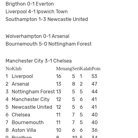
Brigthon 0-1 Everton
Liverpool 4-1 Ipswich Town
Southampton 1-3 Newcastle United
Wolverhampton 0-1 Arsenal
Bournemouth 5-0 Nottingham Forest
Manchester City 3-1 Chelsea
No
Klub
Menang
Seri
Kalah
Poin
1
Liverpool
16
5
1
53
2
Arsenal
13
8
2
47
3
Nottingham Forest
13
5
5
44
4
Manchester City
12
5
6
41
5
Newcastle United
12
5
6
41
6
Chelsea
11
7
5
40
7
Bournemouth
11
7
5
40
8
Aston Villa
10
6
6
36
9
Brigthon
8
10
5
34