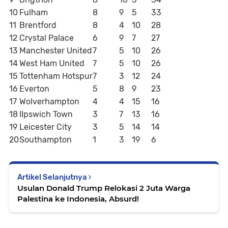
10
Fulham
8
9
5
33
11
Brentford
8
4
10
28
12
Crystal Palace
6
9
7
27
13
Manchester United
7
5
10
26
14
West Ham United
7
5
10
26
15
Tottenham Hotspur
7
3
12
24
16
Everton
5
8
9
23
17
Wolverhampton
4
4
15
16
18
IIpswich Town
3
7
13
16
19
Leicester City
3
5
14
14
20
Southampton
1
3
19
6
Artikel Selanjutnya
Usulan Donald Trump Relokasi 2 Juta Warga
Palestina ke Indonesia, Absurd!