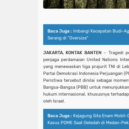
Baca Juga :
Imbangi Kecepatan Budi-Ag
Serang di “Oversize”
JAKARTA, KONTAK BANTEN
– Tragedi p
penjaga perdamaian
United Nations Inte
yang menewaskan tiga prajurit TNI di Leb
Partai Demokrasi Indonesia Perjuangan
(P
Peristiwa tersebut dinilai sebagai mome
Bangsa-Bangsa
(PBB) untuk menunjukkan
hukum internasional, khususnya terhadap
oleh
Israel
.
Baca Juga :
Kejagung Sita Enam Mobil-
Kasus POME Saat Geledah di Medan-Pe