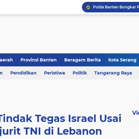
aerah
Provinsi Banten
Beragam Berita
Kota Serang
en
an
Pendidikan
Berita Daerah
Peristiwa
Kriminal
Politik
Tangerang Raya
Vi
indak Tegas Israel Usai
urit TNI di Lebanon