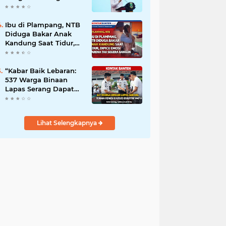
Prioritas MBG
Ibu di Plampang, NTB
Diduga Bakar Anak
Kandung Saat Tidur,
Dipicu Emosi karena
Tak Segera Bangun
“Kabar Baik Lebaran:
537 Warga Binaan
Lapas Serang Dapat
Remisi Idulfitri”
Lihat Selengkapnya