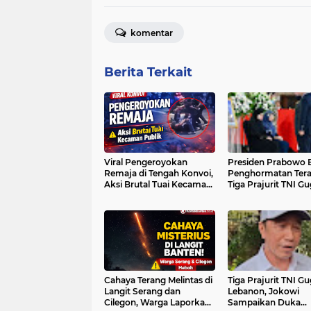
komentar
Berita Terkait
Viral Pengeroyokan
Presiden Prabowo B
Remaja di Tengah Konvoi,
Penghormatan Tera
Aksi Brutal Tuai Kecaman
Tiga Prajurit TNI Gu
Publik
Misi PBB Lebanon
Cahaya Terang Melintas di
Tiga Prajurit TNI Gu
Langit Serang dan
Lebanon, Jokowi
Cilegon, Warga Laporkan
Sampaikan Duka