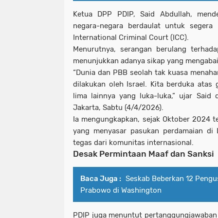
Ketua DPP PDIP,
Said Abdullah
, mend
negara-negara berdaulat untuk seger
International Criminal Court
(ICC).
Menurutnya, serangan berulang terhada
menunjukkan adanya sikap yang mengabai
“Dunia dan PBB seolah tak kuasa menaha
dilakukan oleh Israel. Kita berduka atas 
lima lainnya yang luka-luka,” ujar Said
Jakarta, Sabtu (4/4/2026).
Ia mengungkapkan, sejak Oktober 2024 te
yang menyasar pasukan perdamaian di 
tegas dari komunitas internasional.
Desak Permintaan Maaf dan Sanksi
Baca Juga :
Seskab Beberkan 12 Pengu
Prabowo di Washington
PDIP juga menuntut pertanggungjawaban l