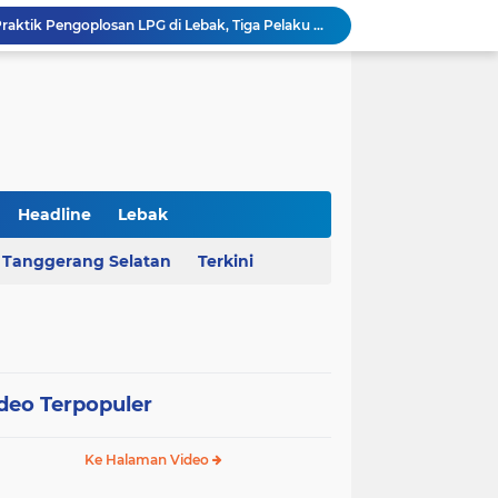
Polda Banten Bongkar Praktik Pengoplosan LPG di Lebak, Tiga Pelaku Diciduk
Kejati Banten Geledah Kantor PT ABM, Usut Dugaan Korupsi Program Banten Berkurban 2023
BPKAD Provinsi Banten Raih Penghargaan Produsen Data Terbaik III pada Forum Satu Data Indonesia 2026
Al Nassr Kunci Puncak Klasemen Liga Arab Saudi Usai Tundukkan Al Ettifaq 1-0
Ketua Ombudsman RI Hery Susanto Diamankan Kejagung Terkait Kasus Tambang
AHY Apresiasi Penataan Kampung Nelayan Mauk, Kawasan Kumuh Disulap Jadi Asri
Rekrutmen Koperasi Merah Putih Dibuka, 35.476 Lowongan Manajer Desa dan Nelayan
Harga Pangan Nasional Naik, Cabai Tembus Rp101 Ribu dan Telur Ikut Melonjak
Headline
Lebak
Sekda Serang Dorong Penempatan ASN Berbasis Kinerja Lewat Sistem Manajemen Talenta
Tanggerang Selatan
Terkini
MA Menangkan Pemprov Banten, Status Lahan Situ Ranca Gede Resmi Aset Daerah
deo Terpopuler
Ke Halaman Video