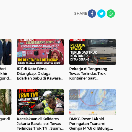
SHARE
eri
IRT di Kota Bima
Pekerja di Tangerang
khir
Ditangkap, Diduga
Tewas Terlindas Truk
gur di
Edarkan Sabu di Kawasan
Kontainer Saat
Kumbe
Beristirahat di Bawah
Kendaraan
gur di
Kecelakaan di Kalideres
BMKG Resmi Akhiri
Jakarta Barat: Istri Tewas
Peringatan Tsunami
Terlindas Truk TNI, Suami
Gempa M 7,6 di Bitung,