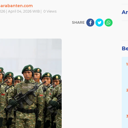
narabanten.com
026 | April 04, 2026 WIB |
0
Views
Ar
SHARE
Be