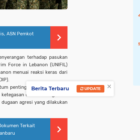
is, ASN Pemkot
enyerangan terhadap pasukan
rim Force in Lebanon
(UNIFIL)
anon menuai reaksi keras dari
DIP).
×
ntum penting bagi
Perserikatan
Berita Terbaru
UPDATE
 ketegasan dalam menegakkan
 dugaan agresi yang dilakukan
Dokumen Terkait
kanbaru