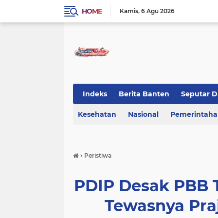
HOME
Kamis
6 Agu 2026
Indeks
Berita Banten
Seputar D
Kesehatan
KOTA TANGERANG
Nasional
Regional Bant
Pemerintah
›
Peristiwa
PDIP Desak PBB T
Tewasnya Praj