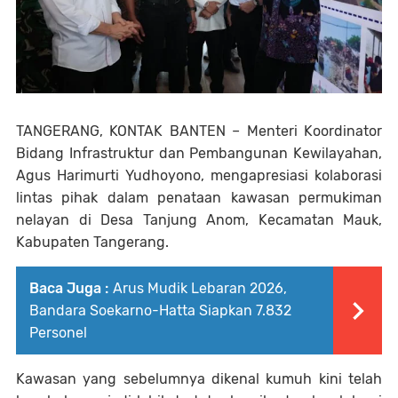
TANGERANG, KONTAK BANTEN
– Menteri Koordinator
Bidang Infrastruktur dan Pembangunan Kewilayahan,
Agus Harimurti Yudhoyono
, mengapresiasi kolaborasi
lintas pihak dalam penataan kawasan permukiman
nelayan di Desa Tanjung Anom, Kecamatan Mauk,
Kabupaten Tangerang.
Baca Juga :
Arus Mudik Lebaran 2026,
Bandara Soekarno-Hatta Siapkan 7.832
Personel
Kawasan yang sebelumnya dikenal kumuh kini telah