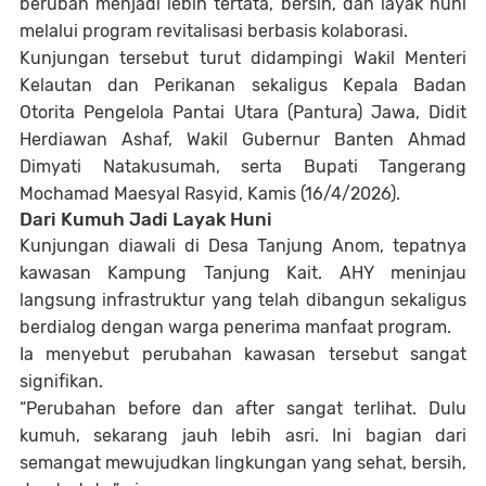
berubah menjadi lebih tertata, bersih, dan layak huni
melalui program revitalisasi berbasis kolaborasi.
Kunjungan tersebut turut didampingi Wakil Menteri
Kelautan dan Perikanan sekaligus Kepala Badan
Otorita Pengelola Pantai Utara (Pantura) Jawa,
Didit
Herdiawan Ashaf
, Wakil Gubernur Banten
Ahmad
Dimyati Natakusumah
, serta Bupati Tangerang
Mochamad Maesyal Rasyid
, Kamis (16/4/2026).
Dari Kumuh Jadi Layak Huni
Kunjungan diawali di Desa Tanjung Anom, tepatnya
kawasan Kampung Tanjung Kait. AHY meninjau
langsung infrastruktur yang telah dibangun sekaligus
berdialog dengan warga penerima manfaat program.
Ia menyebut perubahan kawasan tersebut sangat
signifikan.
“Perubahan before dan after sangat terlihat. Dulu
kumuh, sekarang jauh lebih asri. Ini bagian dari
semangat mewujudkan lingkungan yang sehat, bersih,