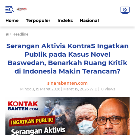
Home
Terpopuler
Indeks
Nasional
›
Headline
Serangan Aktivis KontraS Ingatkan
Publik pada Kasus Novel
Baswedan, Benarkah Ruang Kritik
di Indonesia Makin Terancam?
sinarabanten.com
Minggu, 15 Maret 2026 | Maret 15, 2026 WIB |
0
Views