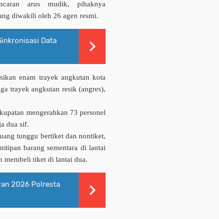
ncaran arus mudik, pihaknya
ng diwakili oleh 26 agen resmi.
inkronisasi Data
asikan enam trayek angkutan kota
ga trayek angkutan resik (angres),
akupatan mengerahkan 73 personel
a dua sif.
ruang tunggu bertiket dan nontiket,
penitipan barang sementara di lantai
embeli tiket di lantai dua.
ran 2026 Polresta