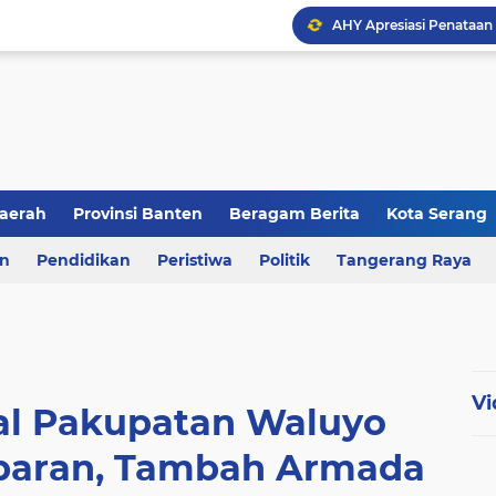
aerah
Provinsi Banten
Beragam Berita
Kota Serang
en
an
Pendidikan
Berita Daerah
Peristiwa
Kriminal
Politik
Tangerang Raya
Vi
al Pakupatan Waluyo
ebaran, Tambah Armada