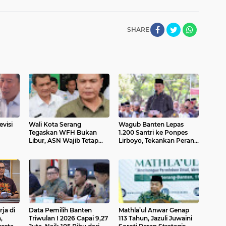
SHARE
visi
Wali Kota Serang
Wagub Banten Lepas
Tegaskan WFH Bukan
1.200 Santri ke Ponpes
Libur, ASN Wajib Tetap
Lirboyo, Tekankan Peran
erima
Disiplin dan Laporkan
Generasi Agamis
Kinerja
ja di
Data Pemilih Banten
Mathla’ul Anwar Genap
,
Triwulan I 2026 Capai 9,27
113 Tahun, Jazuli Juwaini