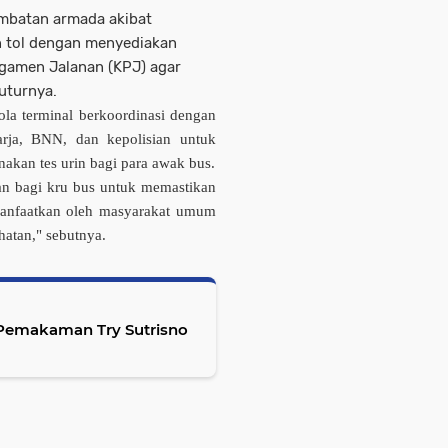
ambatan armada akibat
an tol dengan menyediakan
ngamen Jalanan (KPJ) agar
uturnya.
ola terminal berkoordinasi dengan
arja, BNN, dan kepolisian untuk
akan tes urin bagi para awak bus.
an bagi kru bus untuk memastikan
imanfaatkan oleh masyarakat umum
atan," sebutnya.
Pemakaman Try Sutrisno