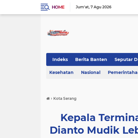
HOME
Jum'at
7 Agu 2026
Indeks
Berita Banten
Seputar D
Kesehatan
KOTA TANGERANG
Nasional
Regional Bant
Pemerintah
›
Kota Serang
Kepala Termin
Dianto Mudik L