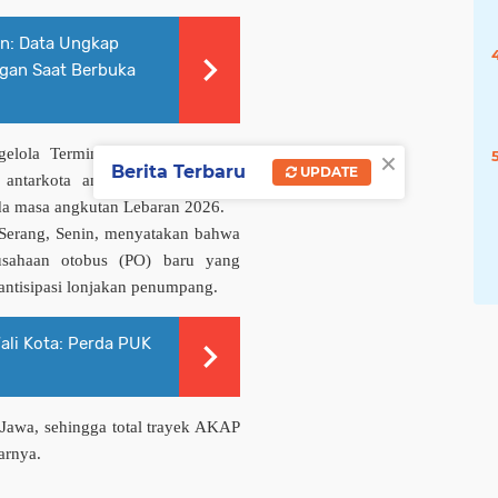
an: Data Ungkap
gan Saat Berbuka
×
elola Terminal Pakupatan, Kota
Berita Terbaru
UPDATE
antarkota antarprovinsi (AKAP)
da masa angkutan Lebaran 2026.
 Serang, Senin, menyatakan bahwa
usahaan otobus (PO) baru yang
ntisipasi lonjakan penumpang.
li Kota: Perda PUK
Jawa, sehingga total trayek AKAP
arnya.