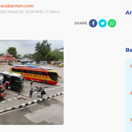
narabanten.com
026 | Maret 02, 2026 WIB |
0
Views
Ar
SHARE
Be