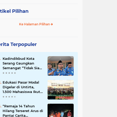
tikel Pilihan
Ke Halaman Pilihan
rita Terpopuler
Kadindikbud Kota
Serang Gaungkan
Semangat “Tidak Siap
untuk Diam”, Dorong
Layanan Lebih
Responsif
Edukasi Pasar Modal
Digelar di Untirta,
1.500 Mahasiswa Ikut
Sosialisasi OJK
“Remaja 14 Tahun
Hilang Terseret Arus di
Pantai Carita