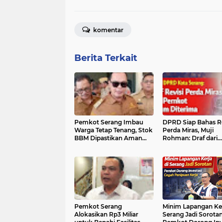
komentar
Berita Terkait
Pemkot Serang Imbau
DPRD Siap Bahas Re
Warga Tetap Tenang, Stok
Perda Miras, Muji
BBM Dipastikan Aman
Rohman: Draf dari
Hingga Akhir Tahun
Pemkot Belum Dit
Pemkot Serang
Minim Lapangan Ker
Alokasikan Rp3 Miliar
Serang Jadi Sorotan