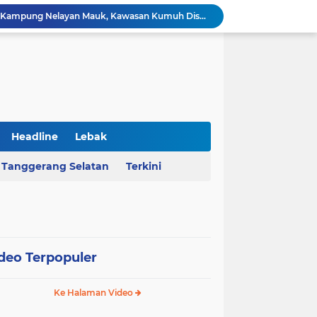
AHY Apresiasi Penataan Kampung Nelayan Mauk, Kawasan Kumuh Disulap Jadi Asri
Rekrutmen Koperasi Merah Putih Dibuka, 35.476 Lowongan Manajer Desa dan Nelayan
Harga Pangan Nasional Naik, Cabai Tembus Rp101 Ribu dan Telur Ikut Melonjak
Sekda Serang Dorong Penempatan ASN Berbasis Kinerja Lewat Sistem Manajemen Talenta
MA Menangkan Pemprov Banten, Status Lahan Situ Ranca Gede Resmi Aset Daerah
Polda Banten Bongkar Praktik Pengoplosan LPG di Lebak, Tiga Pelaku Diciduk
Kejati Banten Geledah Kantor PT ABM, Usut Dugaan Korupsi Program Banten Berkurban 2023
BPKAD Provinsi Banten Raih Penghargaan Produsen Data Terbaik III pada Forum Satu Data Indonesia 2026
Headline
Lebak
Al Nassr Kunci Puncak Klasemen Liga Arab Saudi Usai Tundukkan Al Ettifaq 1-0
Tanggerang Selatan
Terkini
Ketua Ombudsman RI Hery Susanto Diamankan Kejagung Terkait Kasus Tambang
deo Terpopuler
Ke Halaman Video