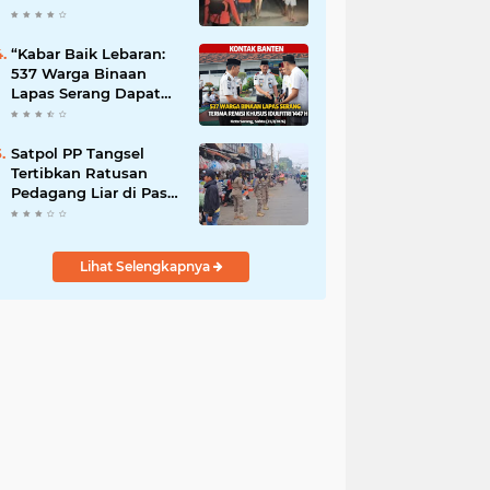
Pandeglang”
“Kabar Baik Lebaran:
537 Warga Binaan
Lapas Serang Dapat
Remisi Idulfitri”
Satpol PP Tangsel
Tertibkan Ratusan
Pedagang Liar di Pasar
Serpong, Ganggu Lalu
Lintas
Lihat Selengkapnya