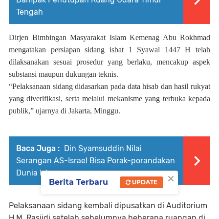
Tengah
Dirjen Bimbingan Masyarakat Islam Kemenag Abu Rokhmad
mengatakan persiapan sidang isbat 1 Syawal 1447 H telah
dilaksanakan sesuai prosedur yang berlaku, mencakup aspek
substansi maupun dukungan teknis.
“Pelaksanaan sidang didasarkan pada data hisab dan hasil rukyat
yang diverifikasi, serta melalui mekanisme yang terbuka kepada
publik,” ujarnya di Jakarta, Minggu.
Baca Juga :
Din Syamsuddin Nilai
Serangan AS-Israel Bisa Porak-porandakan
Dunia Islam
×
Berita Terbaru
UPDATE
Pelaksanaan sidang kembali dipusatkan di Auditorium
H.M. Rasjidi setelah sebelumnya beberapa ruangan di