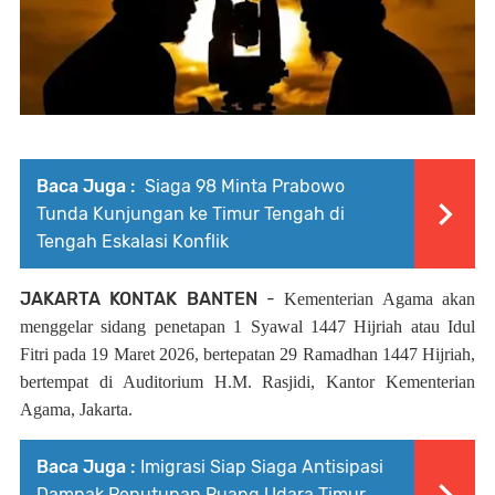
Baca Juga :
Siaga 98 Minta Prabowo
Tunda Kunjungan ke Timur Tengah di
Tengah Eskalasi Konflik
JAKARTA KONTAK BANTEN
-
Kementerian Agama akan
menggelar sidang penetapan 1 Syawal 1447 Hijriah atau Idul
Fitri pada 19 Maret 2026, bertepatan 29 Ramadhan 1447 Hijriah,
bertempat di Auditorium H.M. Rasjidi, Kantor Kementerian
Agama, Jakarta.
Baca Juga :
Imigrasi Siap Siaga Antisipasi
Dampak Penutupan Ruang Udara Timur