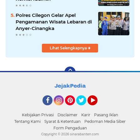
Polres Cilegon Gelar Apel
Pengamanan Wisata Lebaran di
Anyer-Cinangka
Lihat Selengkapnya
Facebook
Instagram
Pinterest
Twitter
YouTube
Kebijakan Privasi
Disclaimer
Karir
Pasang Iklan
Tentang Kami
Syarat & Ketentuan
Pedoman Media Siber
Form Pengaduan
Copyright ©
2026 sinarabanten.com