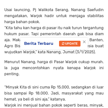
Usai launcing, Pj Walikota Serang, Nanang Saefudin
mengatakan, Warjok hadir untuk menjaga stabilitas
harga bahan pokok.
“Kita tahu kan harga di pasar itu naik turun tergantung
hukum pasar. Tapi pemerintah daerah gak bisa diam
×
aja. Makanya kita kolaborasi sama Pemprov Banten,
Berita Terbaru
UPDATE
Agro Bisnis Mandiri (ABM), dan Bank Indonesia buat
wujudkan Warjok,” kata Nanang, Jumat (3/1/2025).
Menurut Nanang, harga di Pasar Warjok cukup murah.
Ia juga mencontohkan nyata kenapa Warjok ini
penting.
“Minyak Kita di sini cuma Rp 15.000, sedangkan di luar
bisa sampai Rp 18.000. Jadi, masyarakat yang mau
hemat, ya beli di sini aja,” katanya.
Warjok ini menjual bahan pokok seperti beras, minyak,