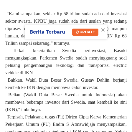
“Kami sampaikan, sekitar Rp 58 triliun sudah ada dari investasi
sektor swasta. KPBU juga sudah ada dari usulan yang sedang
×
diproses untuk jalan, Multi Utility Tunnel (MUT) maupun
Berita Terbaru
UPDATE
hunian, dari Intiland dan Nindya Karya dan dari APBN Rp 68
Triliun sampai sekarang,” tuturnya.
Terkait ketertarikan Swedia berinvestasi, Basuki
mengungkapkan, Parlemen Swedia sudah menyingguang soal
peluang pengembangan teknologi dan transportasi electric
vehicle di IKN.
Bahkan, Wakil Duta Besar Swedia, Gustav Dahlin, berjanji
kembali ke IKN dengan membawa calon investor.
Beliau (Wakil Duta Besar Swedia untuk Indonesia) akan
membawa beberapa investor dari Swedia, saat kembali ke sini
(IKN),” imbuhnya.
Terpisah, Pelaksana tugas (Plt) Dirjen Cipta Karya Kementerian
Pekerjaan Umum (PU) Endra S Atmawidjaja menyampaikan,
pembangunan sejumlah gedung di IKN sudah rampung. Sebab