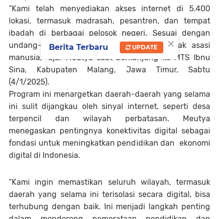
“Kami telah menyediakan akses internet di 5.400
lokasi, termasuk madrasah, pesantren, dan tempat
ibadah di berbagai pelosok negeri. Sesuai dengan
×
undang-undang, akses informasi adalah hak asasi
Berita Terbaru
UPDATE
manusia,” ujar Meutya saat berkunjung ke MTS Ibnu
Sina, Kabupaten Malang, Jawa Timur, Sabtu
(4/1/2025).
Program ini menargetkan daerah-daerah yang selama
ini sulit dijangkau oleh sinyal internet, seperti desa
terpencil dan wilayah perbatasan. Meutya
menegaskan pentingnya konektivitas digital sebagai
fondasi untuk meningkatkan pendidikan dan ekonomi
digital di Indonesia.
“Kami ingin memastikan seluruh wilayah, termasuk
daerah yang selama ini terisolasi secara digital, bisa
terhubung dengan baik. Ini menjadi langkah penting
dalam mendorong pemerataan pendidikan dan