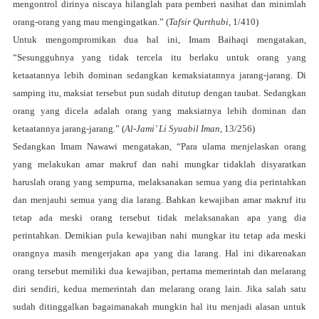
mengontrol dirinya niscaya hilanglah para pemberi nasihat dan minimlah
orang-orang yang mau mengingatkan.” (
Tafsir Qurthubi
, 1/410)
Untuk mengompromikan dua hal ini, Imam Baihaqi mengatakan,
“Sesungguhnya yang tidak tercela itu berlaku untuk orang yang
ketaatannya lebih dominan sedangkan kemaksiatannya jarang-jarang. Di
samping itu, maksiat tersebut pun sudah ditutup dengan taubat. Sedangkan
orang yang dicela adalah orang yang maksiatnya lebih dominan dan
ketaatannya jarang-jarang.” (
Al-Jami’ Li Syuabil Iman
, 13/256)
Sedangkan Imam Nawawi mengatakan, “Para ulama menjelaskan orang
yang melakukan amar makruf dan nahi mungkar tidaklah disyaratkan
haruslah orang yang sempurna, melaksanakan semua yang dia perintahkan
dan menjauhi semua yang dia larang. Bahkan kewajiban amar makruf itu
tetap ada meski orang tersebut tidak melaksanakan apa yang dia
perintahkan. Demikian pula kewajiban nahi mungkar itu tetap ada meski
orangnya masih mengerjakan apa yang dia larang. Hal ini dikarenakan
orang tersebut memiliki dua kewajiban,
pertama
memerintah dan melarang
diri sendiri,
kedua
memerintah dan melarang orang lain. Jika salah satu
sudah ditinggalkan bagaimanakah mungkin hal itu menjadi alasan untuk