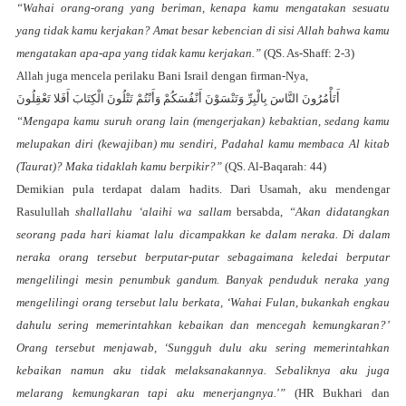
“Wahai orang-orang yang beriman, kenapa kamu mengatakan sesuatu
yang tidak kamu kerjakan? Amat besar kebencian di sisi Allah bahwa kamu
mengatakan apa-apa yang tidak kamu kerjakan.”
(QS. As-Shaff: 2-3)
Allah juga mencela perilaku Bani Israil dengan firman-Nya,
أَتَأْمُرُونَ النَّاسَ بِالْبِرِّ وَتَنْسَوْنَ أَنْفُسَكُمْ وَأَنْتُمْ تَتْلُونَ الْكِتَابَ أَفَلا تَعْقِلُونَ
“Mengapa kamu suruh orang lain (mengerjakan) kebaktian, sedang kamu
melupakan diri (kewajiban) mu sendiri, Padahal kamu membaca Al kitab
(Taurat)? Maka tidaklah kamu berpikir?”
(QS. Al-Baqarah: 44)
Demikian pula terdapat dalam hadits. Dari Usamah, aku mendengar
Rasulullah
shallallahu ‘alaihi wa sallam
bersabda,
“Akan didatangkan
seorang pada hari kiamat lalu dicampakkan ke dalam neraka. Di dalam
neraka orang tersebut berputar-putar sebagaimana keledai berputar
mengelilingi mesin penumbuk gandum. Banyak penduduk neraka yang
mengelilingi orang tersebut lalu berkata, ‘Wahai Fulan, bukankah engkau
dahulu sering memerintahkan kebaikan dan mencegah kemungkaran?’
Orang tersebut menjawab, ‘Sungguh dulu aku sering memerintahkan
kebaikan namun aku tidak melaksanakannya. Sebaliknya aku juga
melarang kemungkaran tapi aku menerjangnya.'”
(HR Bukhari dan