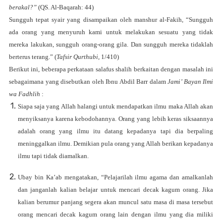
berakal?”
(QS. Al-Baqarah: 44)
Sungguh tepat syair yang disampaikan oleh manshur al-Fakih, “Sungguh
ada orang yang menyuruh kami untuk melakukan sesuatu yang tidak
mereka lakukan, sungguh orang-orang gila. Dan sungguh mereka tidaklah
berterus terang.” (
Tafsir Qurthubi
, 1/410)
Berikut ini, beberapa perkataan salafus shalih berkaitan dengan masalah ini
sebagaimana yang disebutkan oleh Ibnu Abdil Barr dalam
Jami’ Bayan Ilmi
wa Fadhlih
:
Siapa saja yang Allah halangi untuk mendapatkan ilmu maka Allah akan
menyiksanya karena kebodohannya. Orang yang lebih keras siksaannya
adalah orang yang ilmu itu datang kepadanya tapi dia berpaling
meninggalkan ilmu. Demikian pula orang yang Allah berikan kepadanya
ilmu tapi tidak diamalkan.
Ubay bin Ka’ab mengatakan, “Pelajarilah ilmu agama dan amalkanlah
dan janganlah kalian belajar untuk mencari decak kagum orang. Jika
kalian berumur panjang segera akan muncul satu masa di masa tersebut
orang mencari decak kagum orang lain dengan ilmu yang dia miliki