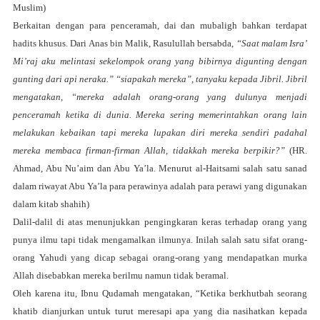
Muslim)
Berkaitan dengan para penceramah, dai dan mubaligh bahkan terdapat
hadits khusus. Dari Anas bin Malik, Rasulullah bersabda,
“Saat malam Isra’
Mi’raj aku melintasi sekelompok orang yang bibirnya digunting dengan
gunting dari api neraka.” “siapakah mereka”, tanyaku kepada Jibril. Jibril
mengatakan, “mereka adalah orang-orang yang dulunya menjadi
penceramah ketika di dunia. Mereka sering memerintahkan orang lain
melakukan kebaikan tapi mereka lupakan diri mereka sendiri padahal
mereka membaca firman-firman Allah, tidakkah mereka berpikir?”
(HR.
Ahmad, Abu Nu’aim dan Abu Ya’la. Menurut al-Haitsami salah satu sanad
dalam riwayat Abu Ya’la para perawinya adalah para perawi yang digunakan
dalam kitab shahih)
Dalil-dalil di atas menunjukkan pengingkaran keras terhadap orang yang
punya ilmu tapi tidak mengamalkan ilmunya. Inilah salah satu sifat orang-
orang Yahudi yang dicap sebagai orang-orang yang mendapatkan murka
Allah disebabkan mereka berilmu namun tidak beramal.
Oleh karena itu, Ibnu Qudamah mengatakan, “Ketika berkhutbah seorang
khatib dianjurkan untuk turut meresapi apa yang dia nasihatkan kepada