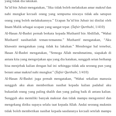
yang tidak dia lakukan.
Sa’id bin Jubair mengatakan, “Jika tidak boleh melakukan amar makruf dan
nahi mungkar kecuali orang yang sempurna niscaya tidak ada satupun
orang yang boleh melakukannya.” Ucapan Sa’id bin Jubair ini dinilai oleh
Imam Malik sebagai ucapan yang sangat tepat. (
Tafsir Qurthubi
, 1/410)
Al-Hasan Al-Bashri pernah berkata kepada Mutharrif bin Abdillah, “Wahai
Mutharrif nasihatilah teman-temanmu.” Mutharrif mengatakan, “Aku
khawatir mengatakan yang tidak ku lakukan.” Mendengar hal tersebut,
Hasan Al-Bashri mengatakan, “Semoga Allah merahmatimu, siapakah di
antara kita yang mengerjakan apa yang dia katakan, sungguh setan berharap
bisa menjebak kalian dengan hal ini sehingga tidak ada seorang pun yang
berani amar makruf nahi mungkar.” (
Tafsir Qurthubi
, 1/410)
Al-Hasan Al-Bashri juga pernah mengatakan, “Wahai sekalian manusia
sungguh aku akan memberikan nasihat kepada kalian padahal aku
bukanlah orang yang paling shalih dan yang paling baik di antara kalian.
Sungguh aku memiliki banyak maksiat dan tidak mampu mengontrol dan
mengekang diriku supaya selalu taat kepada Allah. Andai seorang mukmin
tidak boleh memberikan nasihat kepada saudaranya kecuali setelah mampu