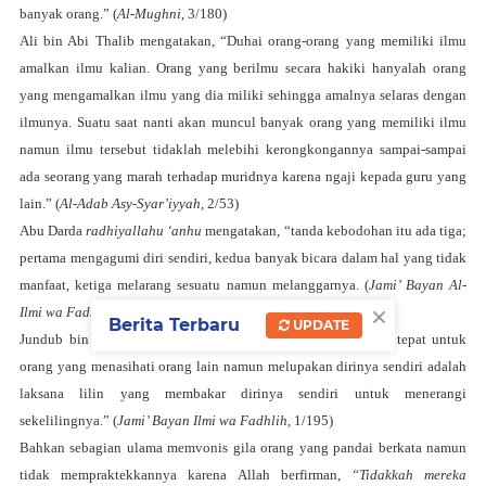
banyak orang.” (
Al-Mughni
, 3/180)
Ali bin Abi Thalib mengatakan, “Duhai orang-orang yang memiliki ilmu
amalkan ilmu kalian. Orang yang berilmu secara hakiki hanyalah orang
yang mengamalkan ilmu yang dia miliki sehingga amalnya selaras dengan
ilmunya. Suatu saat nanti akan muncul banyak orang yang memiliki ilmu
namun ilmu tersebut tidaklah melebihi kerongkongannya sampai-sampai
ada seorang yang marah terhadap muridnya karena ngaji kepada guru yang
lain.” (
Al-Adab Asy-Syar’iyyah
, 2/53)
Abu Darda
radhiyallahu ‘anhu
mengatakan, “tanda kebodohan itu ada tiga;
pertama mengagumi diri sendiri, kedua banyak bicara dalam hal yang tidak
manfaat, ketiga melarang sesuatu namun melanggarnya. (
Jami’ Bayan Al-
×
Ilmi wa Fadhlih
, 1/143)
Berita Terbaru
UPDATE
Jundub bin Abdillah Al-Bajali mengatakan, “gambaran yang tepat untuk
orang yang menasihati orang lain namun melupakan dirinya sendiri adalah
laksana lilin yang membakar dirinya sendiri untuk menerangi
sekelilingnya.” (
Jami’ Bayan Ilmi wa Fadhlih,
1/195)
Bahkan sebagian ulama memvonis gila orang yang pandai berkata namun
tidak mempraktekkannya karena Allah berfirman,
“Tidakkah mereka