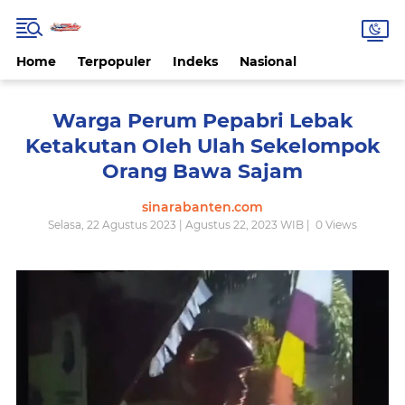
Home
Terpopuler
Indeks
Nasional
Warga Perum Pepabri Lebak
Ketakutan Oleh Ulah Sekelompok
Orang Bawa Sajam
sinarabanten.com
Selasa, 22 Agustus 2023 | Agustus 22, 2023 WIB |
0
Views