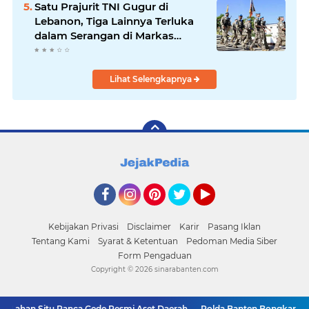
Satu Prajurit TNI Gugur di
Lebanon, Tiga Lainnya Terluka
dalam Serangan di Markas
UNIFIL
Lihat Selengkapnya
Facebook
Instagram
Pinterest
Twitter
YouTube
Kebijakan Privasi
Disclaimer
Karir
Pasang Iklan
Tentang Kami
Syarat & Ketentuan
Pedoman Media Siber
Form Pengaduan
Copyright ©
2026 sinarabanten.com
Lahan Situ Ranca Gede Resmi Aset Daerah
Polda Banten Bongkar Prak