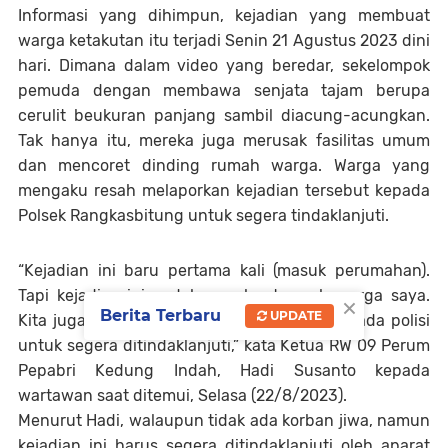
Informasi yang dihimpun, kejadian yang membuat
warga ketakutan itu terjadi Senin 21 Agustus 2023 dini
hari. Dimana dalam video yang beredar, sekelompok
pemuda dengan membawa senjata tajam berupa
cerulit beukuran panjang sambil diacung-acungkan.
Tak hanya itu, mereka juga merusak fasilitas umum
dan mencoret dinding rumah warga. Warga yang
mengaku resah melaporkan kejadian tersebut kepada
Polsek Rangkasbitung untuk segera tindaklanjuti.
“Kejadian ini baru pertama kali (masuk perumahan).
Tapi kejadian ini sudah membuat resah warga saya.
×
Berita Terbaru
UPDATE
Kita juga sudah melaporkan kejadian ini kepada polisi
untuk segera ditindaklanjuti,” kata Ketua RW 09 Perum
Pepabri Kedung Indah, Hadi Susanto kepada
wartawan saat ditemui, Selasa (22/8/2023).
Menurut Hadi, walaupun tidak ada korban jiwa, namun
kejadian ini harus segera ditindaklanjuti oleh aparat