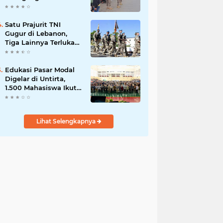
Serpong, Ganggu Lalu
Lintas
Satu Prajurit TNI
Gugur di Lebanon,
Tiga Lainnya Terluka
dalam Serangan di
Markas UNIFIL
Edukasi Pasar Modal
Digelar di Untirta,
1.500 Mahasiswa Ikut
Sosialisasi OJK
Lihat Selengkapnya