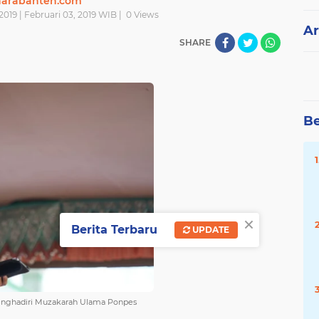
narabanten.com
019 | Februari 03, 2019 WIB |
0
Views
Ar
SHARE
Be
×
Berita Terbaru
UPDATE
menghadiri Muzakarah Ulama Ponpes