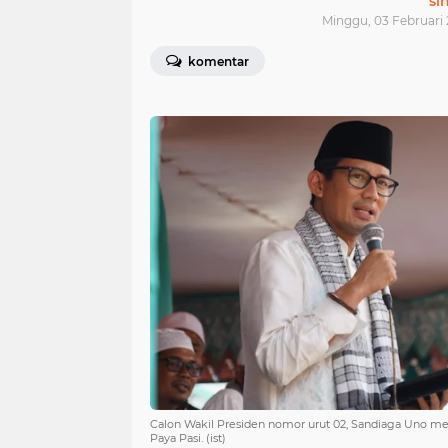
si
Minggu, 03 Februari 2
komentar
Calon Wakil Presiden nomor urut 02, Sandiaga Uno 
Paya Pasi. (ist)