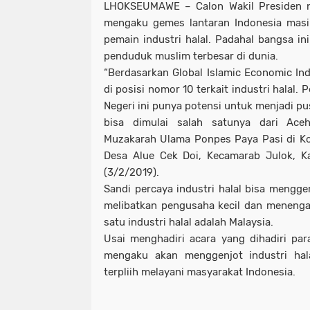
LHOKSEUMAWE
– Calon Wakil Presiden 
mengaku gemes lantaran Indonesia masih
pemain industri halal. Padahal bangsa in
penduduk muslim terbesar di dunia.
“Berdasarkan Global Islamic Economic Ind
di posisi nomor 10 terkait industri halal. P
Negeri ini punya potensi untuk menjadi pus
bisa dimulai salah satunya dari Ace
Muzakarah Ulama Ponpes Paya Pasi di K
Desa Alue Cek Doi, Kecamarab Julok, K
(3/2/2019).
Sandi percaya industri halal bisa mengg
melibatkan pengusaha kecil dan meneng
satu industri halal adalah Malaysia.
Usai menghadiri acara yang dihadiri par
mengaku akan menggenjot industri hala
terpliih melayani masyarakat Indonesia.