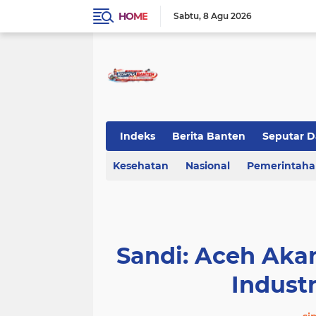
HOME
Sabtu
8 Agu 2026
Indeks
Berita Banten
Seputar D
Kesehatan
KOTA TANGERANG
Nasional
Regional Bant
Pemerintah
Sandi: Aceh Akan
Industr