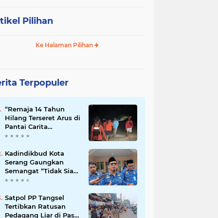
tikel Pilihan
Ke Halaman Pilihan
rita Terpopuler
“Remaja 14 Tahun
Hilang Terseret Arus di
Pantai Carita
Pandeglang”
Kadindikbud Kota
Serang Gaungkan
Semangat “Tidak Siap
untuk Diam”, Dorong
Layanan Lebih
Responsif
Satpol PP Tangsel
Tertibkan Ratusan
Pedagang Liar di Pasar