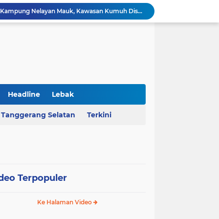
AHY Apresiasi Penataan Kampung Nelayan Mauk, Kawasan Kumuh Disulap Jadi Asri
Rekrutmen Koperasi Merah Putih Dibuka, 35.476 Lowongan Manajer Desa dan Nelayan
Harga Pangan Nasional Naik, Cabai Tembus Rp101 Ribu dan Telur Ikut Melonjak
Sekda Serang Dorong Penempatan ASN Berbasis Kinerja Lewat Sistem Manajemen Talenta
MA Menangkan Pemprov Banten, Status Lahan Situ Ranca Gede Resmi Aset Daerah
Polda Banten Bongkar Praktik Pengoplosan LPG di Lebak, Tiga Pelaku Diciduk
Kejati Banten Geledah Kantor PT ABM, Usut Dugaan Korupsi Program Banten Berkurban 2023
BPKAD Provinsi Banten Raih Penghargaan Produsen Data Terbaik III pada Forum Satu Data Indonesia 2026
Headline
Lebak
Al Nassr Kunci Puncak Klasemen Liga Arab Saudi Usai Tundukkan Al Ettifaq 1-0
Tanggerang Selatan
Terkini
Ketua Ombudsman RI Hery Susanto Diamankan Kejagung Terkait Kasus Tambang
deo Terpopuler
Ke Halaman Video