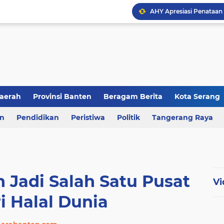
aerah
Provinsi Banten
Beragam Berita
Kota Serang
en
an
Pendidikan
Berita Daerah
Peristiwa
Kriminal
Politik
Tangerang Raya
 Jadi Salah Satu Pusat
Vi
i Halal Dunia