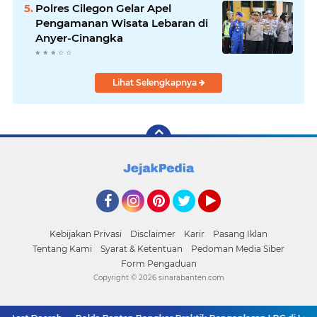
Polres Cilegon Gelar Apel
Pengamanan Wisata Lebaran di
Anyer-Cinangka
Lihat Selengkapnya
Facebook
Instagram
Pinterest
Twitter
YouTube
Kebijakan Privasi
Disclaimer
Karir
Pasang Iklan
Tentang Kami
Syarat & Ketentuan
Pedoman Media Siber
Form Pengaduan
Copyright ©
2026 sinarabanten.com