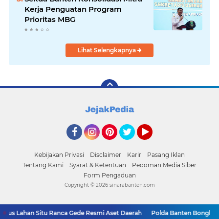
Kerja Penguatan Program
Prioritas MBG
Lihat Selengkapnya
Facebook
Instagram
Pinterest
Twitter
YouTube
Kebijakan Privasi
Disclaimer
Karir
Pasang Iklan
Tentang Kami
Syarat & Ketentuan
Pedoman Media Siber
Form Pengaduan
Copyright ©
2026 sinarabanten.com
us Lahan Situ Ranca Gede Resmi Aset Daerah
Polda Banten Bongkar P