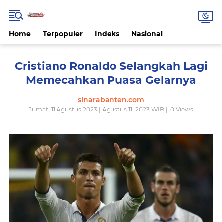
Home
Terpopuler
Indeks
Nasional
Cristiano Ronaldo Selangkah Lagi
Memecahkan Puasa Gelarnya
sinarabanten.com
Jumat, 11 Agustus 2023 | Agustus 11, 2023 WIB |
0
Views