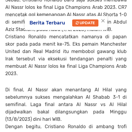
Al Nassr lolos ke final Liga Champions Arab 2023. CR7
mencetak gol kemenangan Al Nassr atas Al Shorta 1-0
×
di semifinal yang digelar di Prince Sultan bin Abdul
Berita Terbaru
UPDATE
Aziz Stadium, pada Rabu (9/8/2023) malam WIB.
Cristiano Ronaldo mencatatkan namanya di papan
skor pada pada menit ke-75. Eks pemain Manchester
United dan Real Madrid itu membobol gawang klub
Irak tersebut via eksekusi tendangan penalti yang
membuat Al Nassr lolos ke final Liga Champions Arab
2023.
Di final, Al Nassr akan menantang Al Hilal yang
sebelumnya sukses mengalahkan Al Shabab 3-1 di
semifinal. Laga final antara Al Nassr vs Al Hilal
dijadwalkan bakal dilangsungkan pada Minggu
(13/8/2023) dini hari WIB.
Dengan begitu, Cristiano Ronaldo di ambang trofi