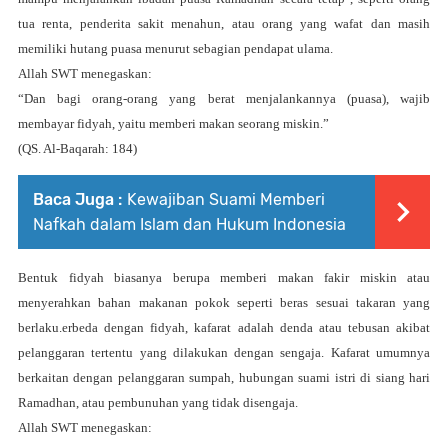
tua renta, penderita sakit menahun, atau orang yang wafat dan masih
memiliki hutang puasa menurut sebagian pendapat ulama.
Allah SWT menegaskan:
“Dan bagi orang-orang yang berat menjalankannya (puasa), wajib
membayar fidyah, yaitu memberi makan seorang miskin.”
(QS. Al-Baqarah: 184)
Baca Juga :
Kewajiban Suami Memberi
Nafkah dalam Islam dan Hukum Indonesia
Bentuk fidyah biasanya berupa
memberi makan fakir miskin
atau
menyerahkan bahan makanan pokok seperti beras sesuai takaran yang
berlaku.
erbeda dengan fidyah, kafarat adalah
denda atau tebusan akibat
pelanggaran tertentu
yang dilakukan dengan sengaja. Kafarat umumnya
berkaitan dengan pelanggaran sumpah, hubungan suami istri di siang hari
Ramadhan, atau pembunuhan yang tidak disengaja.
Allah SWT menegaskan: