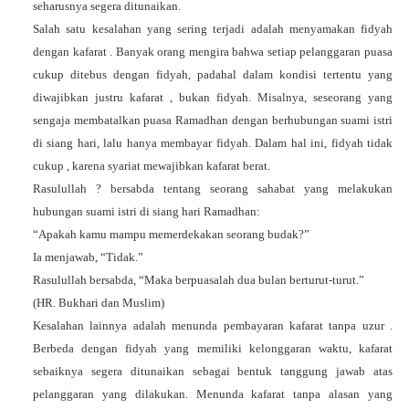
seharusnya segera ditunaikan.
Salah satu kesalahan yang sering terjadi adalah
menyamakan fidyah
dengan kafarat
. Banyak orang mengira bahwa setiap pelanggaran puasa
cukup ditebus dengan fidyah, padahal dalam kondisi tertentu
yang
diwajibkan justru kafarat
, bukan fidyah. Misalnya, seseorang yang
sengaja membatalkan puasa Ramadhan dengan berhubungan suami istri
di siang hari, lalu hanya membayar fidyah. Dalam hal ini, fidyah
tidak
cukup
, karena syariat mewajibkan kafarat berat.
Rasulullah ? bersabda tentang seorang sahabat yang melakukan
hubungan suami istri di siang hari Ramadhan:
“Apakah kamu mampu memerdekakan seorang budak?”
Ia menjawab, “Tidak.”
Rasulullah bersabda, “Maka berpuasalah dua bulan berturut-turut.”
(HR. Bukhari dan Muslim)
Kesalahan lainnya adalah
menunda pembayaran kafarat tanpa uzur
.
Berbeda dengan fidyah yang memiliki kelonggaran waktu, kafarat
sebaiknya segera ditunaikan sebagai bentuk tanggung jawab atas
pelanggaran yang dilakukan. Menunda kafarat tanpa alasan yang