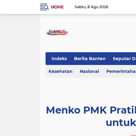
HOME
Sabtu
8 Agu 2026
Indeks
Berita Banten
Seputar D
Kesehatan
KOTA TANGERANG
Nasional
Regional Bant
Pemerintah
Menko PMK Pratik
untuk