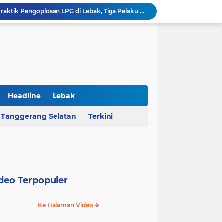
Polda Banten Bongkar Praktik Pengoplosan LPG di Lebak, Tiga Pelaku Diciduk
Kejati Banten Geledah Kantor PT ABM, Usut Dugaan Korupsi Program Banten Berkurban 2023
BPKAD Provinsi Banten Raih Penghargaan Produsen Data Terbaik III pada Forum Satu Data Indonesia 2026
Al Nassr Kunci Puncak Klasemen Liga Arab Saudi Usai Tundukkan Al Ettifaq 1-0
Ketua Ombudsman RI Hery Susanto Diamankan Kejagung Terkait Kasus Tambang
AHY Apresiasi Penataan Kampung Nelayan Mauk, Kawasan Kumuh Disulap Jadi Asri
Rekrutmen Koperasi Merah Putih Dibuka, 35.476 Lowongan Manajer Desa dan Nelayan
Harga Pangan Nasional Naik, Cabai Tembus Rp101 Ribu dan Telur Ikut Melonjak
Headline
Lebak
Sekda Serang Dorong Penempatan ASN Berbasis Kinerja Lewat Sistem Manajemen Talenta
Tanggerang Selatan
Terkini
MA Menangkan Pemprov Banten, Status Lahan Situ Ranca Gede Resmi Aset Daerah
deo Terpopuler
Ke Halaman Video