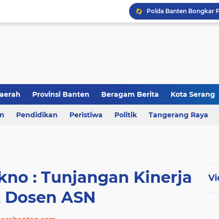
aerah
Provinsi Banten
Beragam Berita
Kota Serang
en
an
Pendidikan
Berita Daerah
Peristiwa
Kriminal
Politik
Tangerang Raya
no : Tunjangan Kinerja
Vi
 Dosen ASN