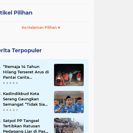
tikel Pilihan
Ke Halaman Pilihan
rita Terpopuler
“Remaja 14 Tahun
Hilang Terseret Arus di
Pantai Carita
Pandeglang”
Kadindikbud Kota
Serang Gaungkan
Semangat “Tidak Siap
untuk Diam”, Dorong
Layanan Lebih
Responsif
Satpol PP Tangsel
Tertibkan Ratusan
Pedagang Liar di Pasar