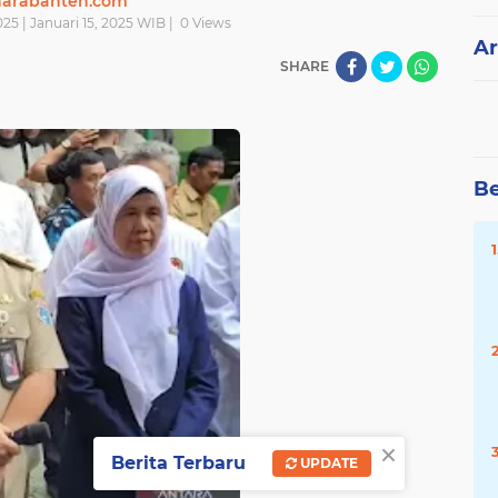
narabanten.com
025 | Januari 15, 2025 WIB |
0
Views
Ar
SHARE
Be
×
Berita Terbaru
UPDATE