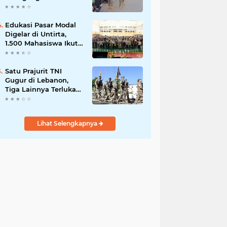
Serpong, Ganggu Lalu
Lintas
Edukasi Pasar Modal
Digelar di Untirta,
1.500 Mahasiswa Ikut
Sosialisasi OJK
Satu Prajurit TNI
Gugur di Lebanon,
Tiga Lainnya Terluka
dalam Serangan di
Markas UNIFIL
Lihat Selengkapnya